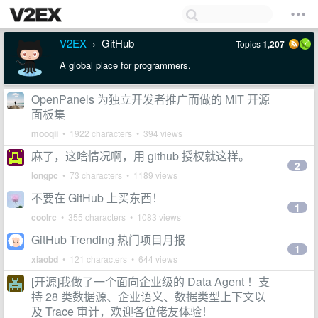
V2EX
GitHub
Topics
1,207
›
A global place for programmers.
OpenPanels 为独立开发者推广而做的 MIT 开源
面板集
mooqii
• 1922 characters • 394 views
麻了，这啥情况啊，用 github 授权就这样。
2
longpc
• 73 characters • 1189 views
不要在 GitHub 上买东西！
1
coolrc
• 355 characters • 1083 views
GitHub Trending 热门项目月报
1
xiaobd
• 121 characters • 644 views
[开源]我做了一个面向企业级的 Data Agent ！支
持 28 类数据源、企业语义、数据类型上下文以
及 Trace 审计，欢迎各位佬友体验！