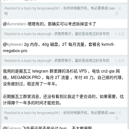
Replied to a topic by fengxuway561
长时间电脑开机，有必要换成 nas
1 天
›
前
吗
@
Aurorataro
嗯嗯有的，那确实可以考虑拆掉显卡了
Replied to a topic by skylong8
求推荐梯子，最好是自用过好多年的
2 天前
›
@
kylesean
2g 内存，40g 磁盘，2T 每月流量，套餐名 kvmv5-
megabox-pro
Replied to a topic by skylong8
求推荐梯子，最好是自用过好多年的
2 天前
›
我用的是搬瓦工 telegram 群里蹲的洛杉矶 VPS ，电信 cn2-gia 网
络，MEGABOX-PRO ，每月 2T 流量 ，年付 45 刀。自己搭的代理，
没有被封过，稳定用了一年半。
近期搬瓦工群里消息，还没有看到比我这个更合适的，如果需要，估
计得蹲个一年多的时间才能抢到。
Replied to a topic by fengxuway561
长时间电脑开机，有必要换成 nas
2 天
›
前
吗
@
Ealrang
飞牛最近是不是出过 bug ，不太敢用啊