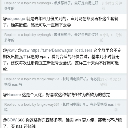
Replied to a topic by skylong8
求推荐梯子，最好是自用过好
8 小时 2 分钟
›
前
多年的
@
edgeedge
就是去年四月份买到的，直到现在都没再补这个套餐
了，确实挺值，感觉可以一直用下去😁
Replied to a topic by skylong8
求推荐梯子，最好是自用过好
8 小时 10 分钟
›
前
多年的
@
ykwlv
@
wzw
https://t.me/BandwagonHostUsers
这个群里会不定
期发出搬瓦工优惠的 vps ，看到合适的尽快尝试，基本几小时就无
了。建议每次注册搬瓦工新账号去尝试，这样三十天内不好用可退
款。
Replied to a topic by fengxuway561
长时间电脑开机，有必要
23 小时 32 分
›
钟前
换成 nas 吗
@
Hansee
这是个大佬，好喜欢这种有钱任性为所欲为的感觉
Replied to a topic by fengxuway561
长时间电脑开机，有必要换成 nas
1 天
›
前
吗
@
COW
666 你这装得东西够多啊，确实 win 更方便，那我也不折腾
了，买 nas 还烧钱