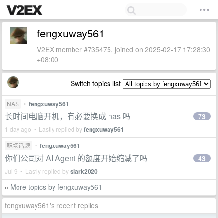
fengxuway561
V2EX member #735475, joined on 2025-02-17 17:28:30
+08:00
Switch topics list
NAS
•
fengxuway561
长时间电脑开机，有必要换成 nas 吗
73
1 day ago • Lastly replied by
fengxuway561
职场话题
•
fengxuway561
你们公司对 AI Agent 的额度开始缩减了吗
43
Jul 9 • Lastly replied by
slark2020
More topics by fengxuway561
»
fengxuway561's recent replies