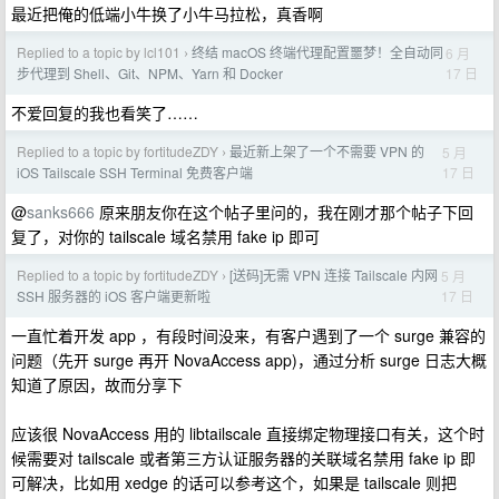
最近把俺的低端小牛换了小牛马拉松，真香啊
Replied to a topic by lcl101
终结 macOS 终端代理配置噩梦！全自动同
6 月
›
17 日
步代理到 Shell、Git、NPM、Yarn 和 Docker
不爱回复的我也看笑了……
Replied to a topic by fortitudeZDY
最近新上架了一个不需要 VPN 的
5 月
›
17 日
iOS Tailscale SSH Terminal 免费客户端
@
sanks666
原来朋友你在这个帖子里问的，我在刚才那个帖子下回
复了，对你的 tailscale 域名禁用 fake ip 即可
Replied to a topic by fortitudeZDY
[送码]无需 VPN 连接 Tailscale 内网
5 月
›
17 日
SSH 服务器的 iOS 客户端更新啦
一直忙着开发 app ，有段时间没来，有客户遇到了一个 surge 兼容的
问题（先开 surge 再开 NovaAccess app)，通过分析 surge 日志大概
知道了原因，故而分享下
应该很 NovaAccess 用的 libtailscale 直接绑定物理接口有关，这个时
候需要对 tailscale 或者第三方认证服务器的关联域名禁用 fake ip 即
可解决，比如用 xedge 的话可以参考这个，如果是 tailscale 则把