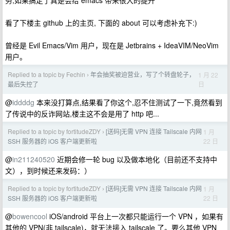
务,如果搞定了真是会给 emacs 带来很大的提升
看了下楼主 github 上的主页, 下面的 about 可以考虑补充下:)
曾经是 Evil Emacs/Vim 用户，现在是 Jetbrains + IdeaVIM/NeoVim
用户。
Replied to a topic by Fechin
年会抽奖被迫营业，写了个转盘轮子，
1 月 22
›
日
最后失控了
@
iddddg
本来没打算点,结果看了你这个,忍不住测试了一下,竟然看到
了传说中的反诈网站,楼主这不会是用了 http 吧...
Replied to a topic by fortitudeZDY
[送码]无需 VPN 连接 Tailscale 内网
1 月
›
22 日
SSH 服务器的 iOS 客户端更新啦
@
in211240520
近期会修一轮 bug 以及做本地化（目前还不支持中
文），到时候还来发码：）
Replied to a topic by fortitudeZDY
[送码]无需 VPN 连接 Tailscale 内网
1 月
›
22 日
SSH 服务器的 iOS 客户端更新啦
@
bowencool
iOS/android 平台上一次都只能运行一个 VPN ，如果有
其他的 VPN(非 tailscale)，就无法接入 tailscale 了。要么其他 VPN