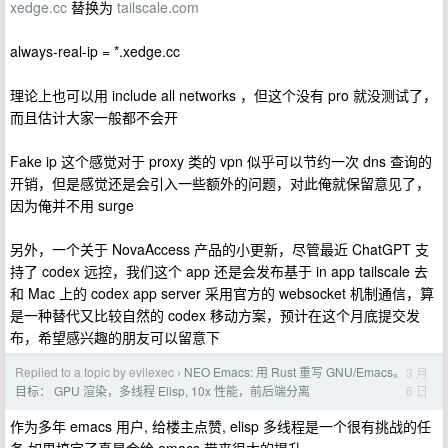
xedge.cc
替换为
tailscale.com
always-real-ip = *.xedge.cc
理论上也可以用 include all networks ，但这个没有 pro 就没测试了，
而且估计大家一般都不会开
Fake ip 这个感觉对于 proxy 类的 vpn 似乎可以节约一次 dns 查询的
开销，但是感觉还是会引入一些额外的问题，对此俺就保留意见了，
因为俺并不用 surge
另外，一个关于 NovaAccess 产品的小更新，尽管最近 ChatGPT 支
持了 codex 远控，我们这个 app 还是会发布基于 in app tailscale 去
和 Mac 上的 codex app server 采用官方的 websocket 机制通信，算
是一种替代又比较自然的 codex 移动方案，预计在这个月底提交发
布，希望感兴趣的朋友可以留意下
Replied to a topic by evilexec
NEO Emacs: 用 Rust 重写 GNU/Emacs。
3 月
›
6 日
目标： GPU 渲染，多线程 Elisp, 10x 性能，前后端分离
作为多年 emacs 用户, 给楼主点赞, elisp 多线程是一个很有挑战的任