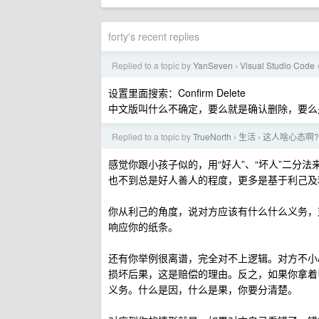
forty's recent replies
Replied to a topic by
YanSeven
Visual Studio Code
›
设置里面搜索：Confirm Delete
中文版叫什么不确定，要么就是确认删除，要么
Replied to a topic by
TrueNorth
生活
这人啥心态啊?
›
›
感觉你跟小孩子似的，用“好人”、“坏人”二分
也不到总是好人善人的程度，更多是基于利己及
你从利己的角度，说对方应该有什么什么义务，
响应你的纸条。
还有你举例很离谱，完全对不上逻辑。对方不小
损坏后果，这是赔偿的理由。反之，如果你拿着
义务。什么是因，什么是果，你要分清楚。