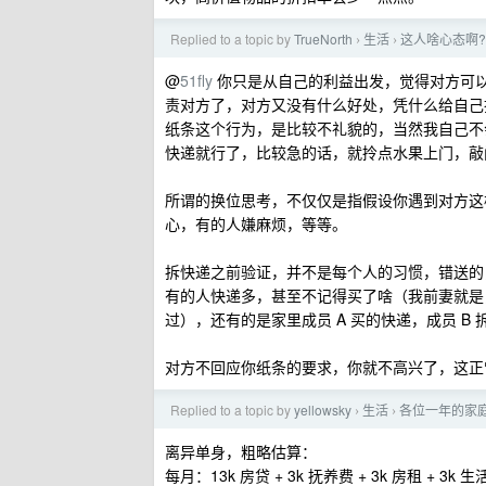
Replied to a topic by
TrueNorth
生活
这人啥心态啊?
›
›
@
51fly
你只是从自己的利益出发，觉得对方可
责对方了，对方又没有什么好处，凭什么给自己
纸条这个行为，是比较不礼貌的，当然我自己不
快递就行了，比较急的话，就拎点水果上门，敲
所谓的换位思考，不仅仅是指假设你遇到对方这
心，有的人嫌麻烦，等等。
拆快递之前验证，并不是每个人的习惯，错送的
有的人快递多，甚至不记得买了啥（我前妻就是
过），还有的是家里成员 A 买的快递，成员 B
对方不回应你纸条的要求，你就不高兴了，这正
Replied to a topic by
yellowsky
生活
各位一年的家
›
›
离异单身，粗略估算：
每月：13k 房贷 + 3k 抚养费 + 3k 房租 + 3k 生