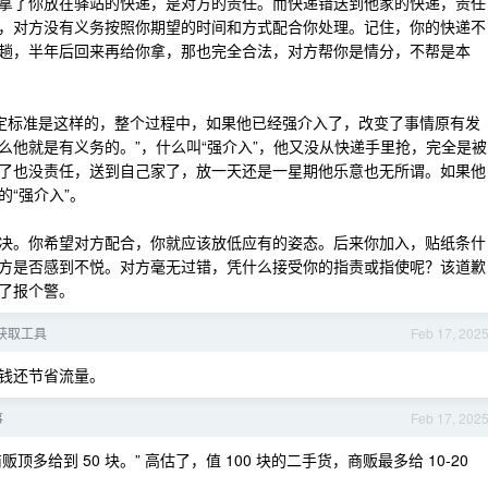
拿了你放在驿站的快递，是对方的责任。而快递错送到他家的快递，责任
，对方没有义务按照你期望的时间和方式配合你处理。记住，你的快递不
趟，半年后回来再给你拿，那也完全合法，对方帮你是情分，不帮是本
判定标准是这样的，整个过程中，如果他已经强介入了，改变了事情原有发
么他就是有义务的。”，什么叫“强介入”，他又没从快递手里抢，完全是被
了也没责任，送到自己家了，放一天还是一星期他乐意也无所谓。如果他
“强介入”。
决。你希望对方配合，你就应该放低应有的姿态。后来你加入，贴纸条什
方是否感到不悦。对方毫无过错，凭什么接受你的指责或指使呢？该道歉
了报个警。
获取工具
Feb 17, 202
钱还节省流量。
事
Feb 17, 202
顶多给到 50 块。” 高估了，值 100 块的二手货，商贩最多给 10-20