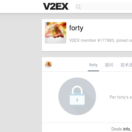
forty
V2EX member #177983, joined on
forty
提问
技术
Per forty's s
Deals
info,