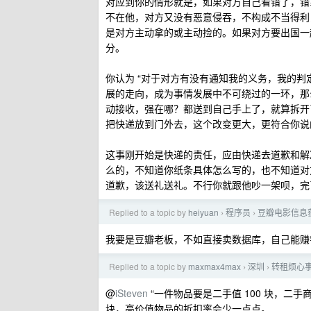
对应到你的情形就是，如果对方自己看错了，错
不在他，对方又没有恶意侵吞，不构成不当得利
是对方主动拿的或主动捡的。如果对方要出国一
分。
你认为 “对于对方有没有通知我的义务，我的
展的走向，成为事情发展中不可绕过的一环，那
动接收，强在哪？都送到自己手上了，就算拆开
把快递放到门外去，这个改变更大，更符合你说的
这事刚开始是快递的责任，应由快递去道歉和解
么的，不知道你纸条具体怎么写的，也不知道对
道歉，该送礼送礼。不行你就跟他吵一架呗，完
Replied to a topic by
heiyuan
程序员
豆瓣电影信息
›
›
我要是豆瓣老板，不如直接卖数据库，自己能赚
Replied to a topic by
maxmax4max
深圳
转租烦心
›
›
@
iSteven
“一件物品要是二手值 100 块，二手商贩
块，高价值物品的折扣率会少一点点。