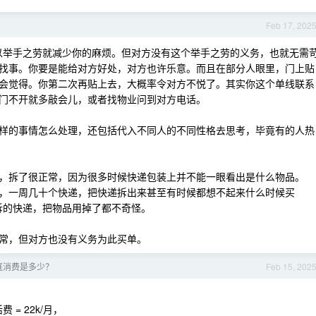
Feb 17, 202
以举手之劳就减少你的麻烦。但对方没有这个举手之劳的义务，也就无需
找事。你要是能给对方好处，对方也许乐意。而且在部分人眼里，门上贴
会觉得。你第二次再贴上去，大概率令对方不悦了。其实你这个单线联系
门不开就多敲会儿，或者找物业问到对方电话。
样的事情怎么处理，还包括代入不同人的不同性格去思考，毕竟有的人热
，拆了很正常，因为很多时候快递包装上并不能一眼看出是什么物品。
，一周几十个快递，把快递拆出来甚至有时候都想不起来什么时候买
 拆的快递，把物品用掉了都不奇怪。
常，但对方也没有义务为此买单。
庭消费是多少？
Feb 15, 202
活费 = 22k/月，