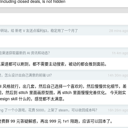
 including closed deals, is not hidden
转站，给 新老 V 友送点福利$3，稳定用了一个月了
28 mins ag
渠道获取最新的 AI 资讯和动态？
1h 4m ag
个信息渠道都可以刷到，都不需要主动搜索，被动的都会推到面前。
ing 时，怎么设计出自己满意的前端 UI？
14h 30m ag
scii 风格就行，出几套，然后自己选择一个喜欢的，然后慢慢优化细节，差
示词，然后到 stitch 里面画原型图，再 stitch 里面慢慢完善优化。 今天刚实
ign skill 什么的，感觉都不太满意。
coding 了一个小游戏，花费 5000，上架了 steam，可以收回成本吗？
16h 26m ag
付费群 99 元答疑解惑，再出 999 元 1v1 陪跑，应该可以回本了。