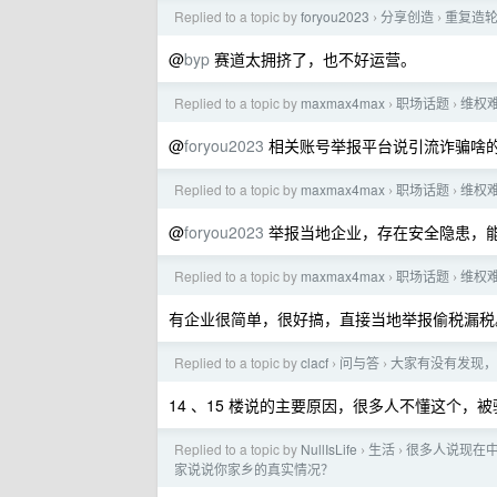
Replied to a topic by
foryou2023
分享创造
重复造轮
›
›
@
byp
赛道太拥挤了，也不好运营。
Replied to a topic by
maxmax4max
职场话题
维权
›
›
@
foryou2023
相关账号举报平台说引流诈骗啥
Replied to a topic by
maxmax4max
职场话题
维权
›
›
@
foryou2023
举报当地企业，存在安全隐患，
Replied to a topic by
maxmax4max
职场话题
维权
›
›
有企业很简单，很好搞，直接当地举报偷税漏税
Replied to a topic by
clacf
问与答
大家有没有发现，
›
›
14 、15 楼说的主要原因，很多人不懂这个，
Replied to a topic by
NullIsLife
生活
很多人说现在中
›
›
家说说你家乡的真实情况？