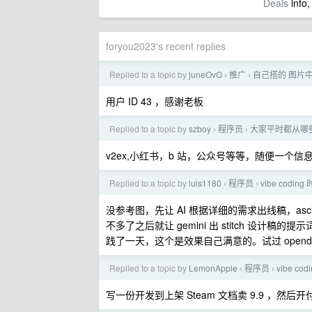
Deals
info,
foryou2023's recent replies
Replied to a topic by
juneOvO
推广
自己搭的 图片中
›
›
用户 ID 43 ，感谢老板
Replied to a topic by
szboy
程序员
大家平时都从哪些
›
›
v2ex,小红书，b 站，公众号等等，随便一
Replied to a topic by
luis1180
程序员
vibe cod
›
›
没参考图，先让 AI 根据详细的需求出线稿，a
不多了之后就让 gemini 出 stitch 设计稿的提
践了一天，这个是效果自己满意的。试过 opendes
Replied to a topic by
LemonApple
程序员
vibe 
›
›
写一份开发到上架 Steam 文档卖 9.9 ，然后开