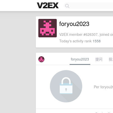
foryou2023
V2EX member #626307, joined on
Today's activity rank
1558
foryou2023
提问
技
Per foryou20