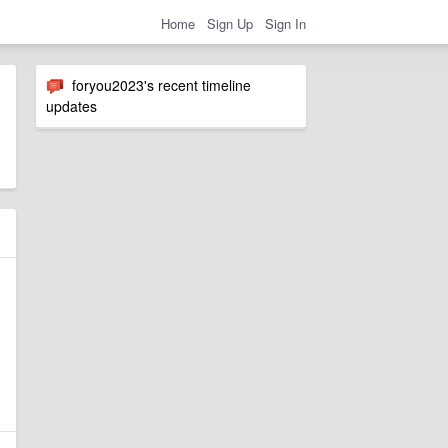
Home
Sign Up
Sign In
foryou2023's recent timeline
updates