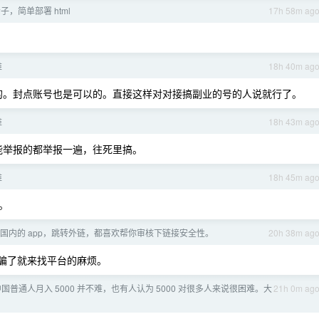
子，简单部署 html
17h 58m ag
难
18h 40m ag
的。封点账号也是可以的。直接这样对对接搞副业的号的人说就行了。
难
18h 43m ag
能举报的都举报一遍，往死里搞。
难
18h 45m ag
。
国内的 app，跳转外链，都喜欢帮你审核下链接安全性。
20h 38m ag
被骗了就来找平台的麻烦。
国普通人月入 5000 并不难，也有人认为 5000 对很多人来说很困难。大
21h 0m ag