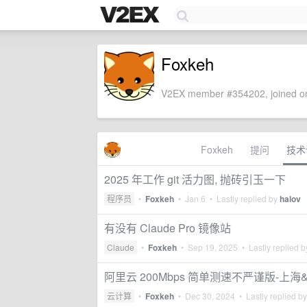
Foxkeh
V2EX member #354202, joined on
Foxkeh
提问
技术
2025 年工作 git 活力图, 抛砖引玉一下
程序员
•
Foxkeh
•
Jan 6
• Lastly replied by
halov
有没有 Claude Pro 镜像站
Claude
•
Foxkeh
•
Sep 19, 2025
• Lastly replied 
阿里云 200Mbps 简单测速不严谨版-上海
云计算
•
Foxkeh
•
Dec 30, 2024
• Lastly replied b