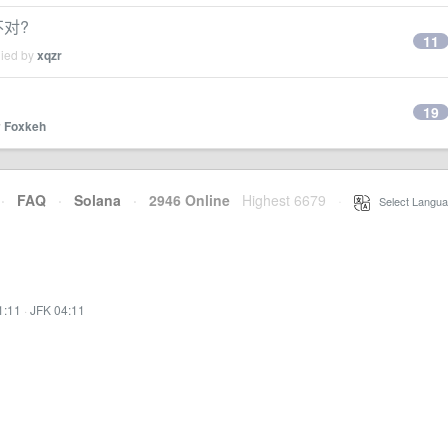
不对?
11
lied by
xqzr
19
y
Foxkeh
·
FAQ
·
Solana
·
2946 Online
Highest 6679
·
Select Langua
1:11
·
JFK 04:11