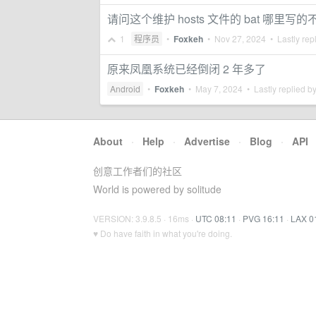
请问这个维护 hosts 文件的 bat 哪里写的
1
程序员
•
Foxkeh
•
Nov 27, 2024
• Lastly rep
原来凤凰系统已经倒闭 2 年多了
Android
•
Foxkeh
•
May 7, 2024
• Lastly replied b
About
·
Help
·
Advertise
·
Blog
·
API
创意工作者们的社区
World is powered by solitude
VERSION: 3.9.8.5 · 16ms ·
UTC 08:11
·
PVG 16:11
·
LAX 0
♥ Do have faith in what you're doing.