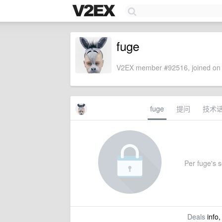
fuge
V2EX member #92516, joined on 
fuge
提问
技术
Per fuge's se
Deals
info,