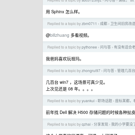
›
›
用 Sphinx 怎么样。
Replied to a topic by
zbm0711
成都
卫生间旧房改
›
›
@
billzhuang
多看视频。
Replied to a topic by
pythonee
问与答
有没有适合
›
›
我爸妈喜欢玩祖玛。
Replied to a topic by
zhongrui97
问与答
管理几百
›
›
几百台 win7 ，这场景可真少见。
上次见还是 08 年。。。。
Replied to a topic by
yuankui
职场话题
座标某都，老
›
›
前年找 Dell 解决 H500 存储问题的时候各
Replied to a topic by
qzhai
分享发现
我的小学要没
›
›