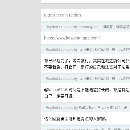
fuge's recent replies
Replied to a topic by
dreampython
问与答
有哪些值
›
›
https://www.kawabangga.com/
Replied to a topic by
rainABC
职场话题
关于劳动仲
›
›
都已经裁完了，等着就行，其实在裁之前公司那
不要着急，打官司一是打的自己和法官对于法条
Replied to a topic by
rainABC
职场话题
关于劳动仲
›
›
@
lance6716
时间是不能随意拉长的，都是有期
自己一定要盯紧。
Replied to a topic by
PaiDaTun
生活
v 佬儿们，说一
›
›
估计回复里面能知道青贮的人寥寥。
Replied to a topic by
abc0123xyz
问与答
请教， t