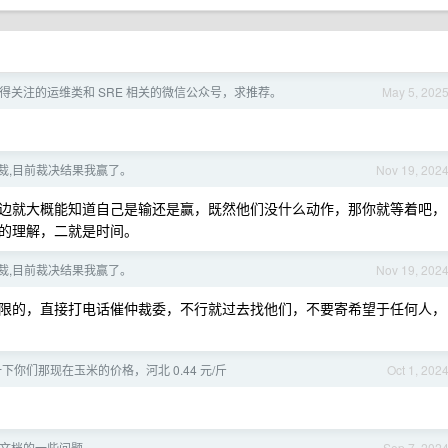
得关注的运维类和 SRE 相关的微信公众号，求推荐。
May 5, 202
裁,目前裁决结果我赢了。
Nov 19, 202
边就大概能知道自己是输还是赢，既然他们没什么动作，那你就等着吧，
的理解，二就是时间。
裁,目前裁决结果我赢了。
Nov 19, 202
限的，直接打电话催仲裁委，不行就过去找他们，不要寄希望于任何人，
下你们那现在玉米的价格，河北 0.44 元/斤
Oct 1, 202
xt 文档的一些问题
Sep 7, 202