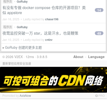
程序员
•
GoRuby
有没有专做 docker compose 仓库的开源项目？类
14
似 appstore
Jan 16, 2025 • Lastly replied by
chase196
程序员
•
GoRuby
夜莺监控突破一万 star，这是汗水，也是鞭策
49
Jan 10, 2025 • Lastly replied by
cnfzv
GoRuby 创建的更多主题
»
© 2026 V2EX · 12ms · 3.9.8.5
About
·
Language
重新掌控应用安全加速
Promoted by
AxisNow
PRO