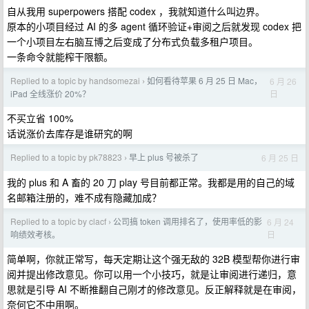
自从我用 superpowers 搭配 codex ，我就知道什么叫边界。
原本的小项目经过 AI 的多 agent 循环验证+审阅之后就发现 codex 把
一个小项目左右脑互博之后变成了分布式负载多租户项目。
一条命令就能榨干限额。
Replied to a topic by handsomezai
如何看待苹果 6 月 25 日 Mac，
6 月 26
›
日
iPad 全线涨价 20%？
不买立省 100%
话说涨价去库存是谁研究的啊
Replied to a topic by pk78823
早上 plus 号被杀了
6 月 25 日
›
我的 plus 和 A 畜的 20 刀 play 号目前都正常。我都是用的自己的域
名邮箱注册的，难不成有隐藏加成？
Replied to a topic by clacf
公司搞 token 调用排名了，使用率低的影
6 月 24
›
日
响绩效考核。
简单啊，你就正常写，每天定期让这个强无敌的 32B 模型帮你进行审
阅并提出修改意见。你可以用一个小技巧，就是让审阅进行递归，意
思就是引导 AI 不断推翻自己刚才的修改意见。反正解释就是在审阅，
奈何它不中用啊。