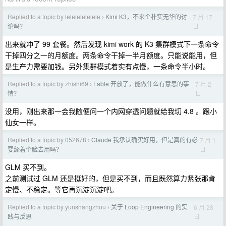
Replied to a topic by lelelelelelele
Kimi K3，不来个朴实无华的讨
7 月 17
›
日
论吗？
出来就冲了 99 套餐。然后发现 kimi work 的 K3 集群模式下一条命令
干掉四分之一的月额度。两条命令干掉一半月额度。只能说能用，但
是生产力需要加钱。另外集群模式着实有点慢，一条命令半小时。
Replied to a topic by zhishi69
Fable 开放了，能做什么有意思的事
7 月 2
›
日
情？
没用，刚出来那一会我随便问一个内网穿透问题就给我切 4.8 。跟小
仙女一样。
Replied to a topic by 052678
Claude 我承认确实好用，但是真的有必
7 月 1
›
日
要舔着个脸去用吗？
GLM 买不到。
之前测试过 GLM 还是挺好的，但是买不到，而且既然算力紧张那肯
定慢、不稳定。等它再沉淀沉淀吧。
Replied to a topic by yunshangzhou
关于 Loop Engineering 的实
6 月 28
›
日
践与反思