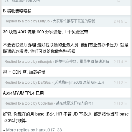
日
力，商业应用营收大吗
B 端收费嘎嘎猛
Replied to a topic by Luffy0o
大家帮忙推荐下联通的套餐
2 月 5 日
›
39 块钱 40G 流量 600 分钟通话, 1 个免费宽带
不要去联通厅办理 最好找联通的业务人员. 他们有业务办卡压力. 就是
联通的冰激凌, 他们可以给你做各种折扣
Replied to a topic by nihaojob
跨境电商神器，批量生图 快速测品
2 月 4 日
›
得上 CDN 啊. 加载好慢
Replied to a topic by DaXiGa
[送兑换码] macOS 录制 GIF 工具
2 月 2 日
›
A694MYJMFPL4 已用
Replied to a topic by Coderlan
某东就是这样招人的吗？
2 月 2 日
›
好奇..你现在的月 base 多少. HR 不管 JD 写多少, 都是按你当前 base
+30%封顶算.
More replies by hanxu317138
»