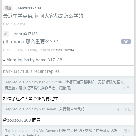
调查
•
hanxu317138
最近在学英语, 问问大家都是怎么学的
Dec 10, 2024
git
•
hanxu317138
git rebase 那么重要么???
88
Dec 9, 2024 • Lastly replied by
rink9oled3
More topics by hanxu317138
»
hanxu317138's recent replies
Replied to a topic by hanxu317138
吐槽联通云智手机，无预警强制整
6 月
›
18 日
机重置，客服拒不提供操作日志、甩锅用户
相信了这种大型企业的稳定性.
Replied to a topic by YanSeven
入行新人の焦虑
4 月 8 日
›
@
zouzou0208
同意
Replied to a topic by YanSeven
阿里的大模型感觉除了在开源猛猛发
2 月 9
›