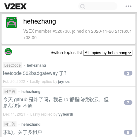
hehezhang
V2EX member #520730, joined on 2020-11-26 21:16:01
+08:00
Switch topics list
LeetCode
•
hehezhang
leetcode 502badgateway 了？
3
Feb 20, 2022 • Lastly replied by
jaynos
问与答
•
hehezhang
今天 github 是炸了吗，我看 ip 都指向微软云，但
7
是都访问不通
Dec 11, 2021 • Lastly replied by
yyfearth
问与答
•
hehezhang
求助，关于多租户
8