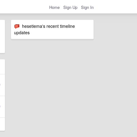
Home
Sign Up
Sign In
hesetiema's recent timeline
updates