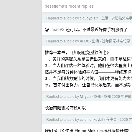
hesetiema's recent replies
Replied to a topic by
cloudyplain
生活
求助帖父亲
›
›
@
TmacV2
还可以。不过最近好像手机涨价了
Replied to a topic by
AFOX
生活
过年回家相亲记录
›
›
推荐一本书，《如何避免孤独终老》
1 、美好的亲密关系是营造出来的，而不是碰运
2 、当人们评估一种体验时，他们在很大程度
忆并不是每分钟体验的平均值————峰终定律
3 、当我们精力充沛的时候，我们才更有能力
享。首先付出努力，让自己快乐起来，而不是期
Replied to a topic by
Miryan
成都
成都 2026 年房
›
›
长冶南阳御龙府还可以
Replied to a topic by
coldmonkeybit
程序员
2026
›
›
我们是 UX 使用 Figma Make 直接根据设