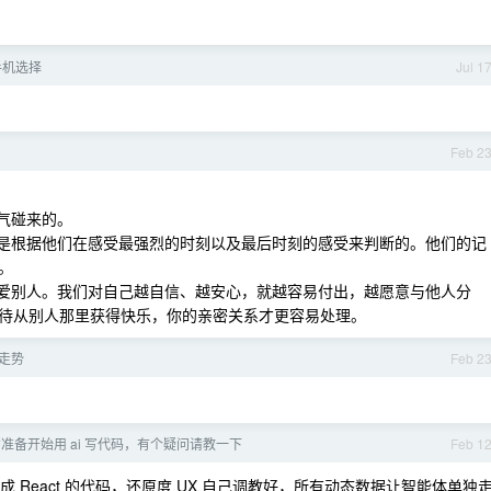
手机选择
Jul 1
Feb 2
气碰来的。
上是根据他们在感受最强烈的时刻以及最后时刻的感受来判断的。他们的记
。
去爱别人。我们对自己越自信、越安心，就越容易付出，越愿意与他人分
待从别人那里获得快乐，你的亲密关系才更容易处理。
价走势
Feb 2
 才准备开始用 ai 写代码，有个疑问请教一下
Feb 1
计稿生成 React 的代码，还原度 UX 自己调教好，所有动态数据让智能体单独