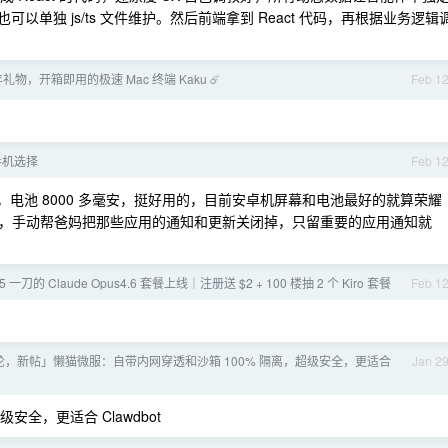
可以单独 js/ts 文件维护。然后前端拿到 React 代码，再根据业务逻辑
礼物，开箱即用的极速 Mac 终端 Kaku ☄️
Feb 1
手机选择
Feb 1
贼好，电池 8000 多毫安，挺好用的，目前安卓机屏幕和电池最好的就算荣耀
，手动帮爸妈把那些应用的通知和更新关闭掉，只留重要的应用通知就
95 一刀的 Claude Opus4.6 套餐上线｜注册送 $2 + 100 楼抽 2 个 Kiro 套餐
Feb 1
轮，新帖」懒猫微服：自带内网穿透和沙箱 100% 隔离，超级安全，更适合
Jan 2
安全，更适合 Clawdbot