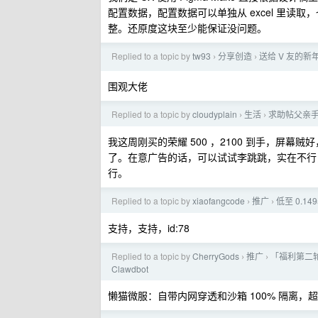
配置数据，配置数据可以单独从 excel 里读取，也
整。还原度这块至少能保证没问题。
Replied to a topic by
tw93
分享创造
送给 V 友的新年
›
›
围观大佬
Replied to a topic by
cloudyplain
生活
求助帖父亲
›
›
我这周刚买的荣耀 500 ，2100 到手，屏幕
了。在意广告的话，可以试试李跳跳，实在不行
行。
Replied to a topic by
xiaofangcode
推广
低至 0.14
›
›
支持，支持，id:78
Replied to a topic by
CherryGods
推广
「福利第二
›
›
Clawdbot
懒猫微服：自带内网穿透和沙箱 100% 隔离，超级