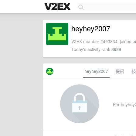
heyhey2007
V2EX member #493834, joined on
Today's activity rank
3939
heyhey2007
提问
技
Per heyhey20