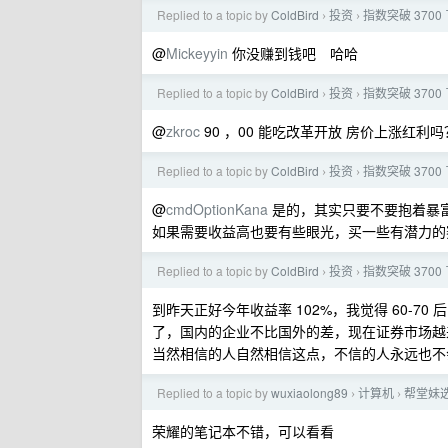
Replied to a topic by
ColdBird
投资
指数突破 370
›
›
@
Mickeyyin
你没赚到钱吧 哈哈
Replied to a topic by
ColdBird
投资
指数突破 370
›
›
@
zkroc
90 ，00 能吃改革开放 房价上涨红
Replied to a topic by
ColdBird
投资
指数突破 370
›
›
@
cmdOptionKana
是的，其实只要不要抱着暴
如果需要收益高也要有些眼光，买一些有潜力的
Replied to a topic by
ColdBird
投资
指数突破 370
›
›
到昨天正好今年收益率 102%，我觉得 60-70 
了，国内的企业不比国外的差，现在证券市场越来
当然相信的人自然相信这点，不信的人永远也不
Replied to a topic by
wuxiaolong89
计算机
帮堂妹
›
›
荣耀的笔记本不错，可以看看