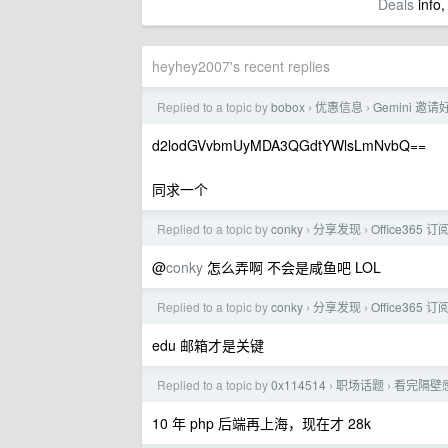
Deals
info,
heyhey2007's recent replies
Replied to a topic by
bobox
优惠信息
Gemini 邀
›
›
d2lodGVvbmUyMDA3QGdtYWlsLmNvbQ==
同求一个
Replied to a topic by
conky
分享发现
Office365
›
›
@
conky
怎么弄啊 不会是咸鱼吧 LOL
Replied to a topic by
conky
分享发现
Office365
›
›
edu 邮箱才是关键
Replied to a topic by
0x114514
职场话题
看完隔壁感
›
›
10 年 php 后端再上海，现在才 28k