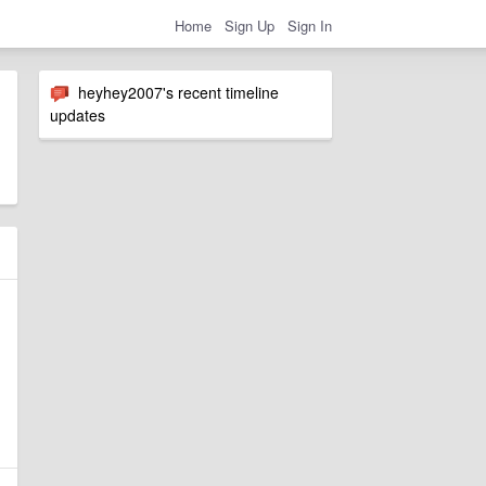
Home
Sign Up
Sign In
heyhey2007's recent timeline
updates