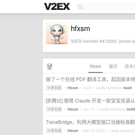
hfxsm
V2EX member #472293, joined on
hfxsm
提问
技术
做了一个在线 PDF 翻译工具，起因是
分享创造
•
hfxsm
•
Jul 8
• Lastly replied by
haah
[折腾记] 使用 Claude 开发一款宝宝双
分享创造
•
hfxsm
•
Jan 15
• Lastly replied by
0x6
TransBridge，利用大模型接口当做标
分享创造
•
hfxsm
•
Mar 12, 2025
• Lastly replied 