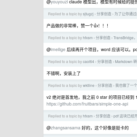
@
youyouzi
claude 模型出，模型有时候给
Replied to a topic by
sjtugzj
分享创造
为了让你通过
›
›
产品做的非常棒，赞一个👍！！！
Replied to a topic by
hfxsm
分享创造
TransBr
›
›
@
imeilige
后续再开个项目，word 应该可以。pd
Replied to a topic by
caol64
分享创造
Markdo
›
›
不错啊，安装上了
Replied to a topic by
wktline
分享创造
我也做了一
›
›
v2 绝对是首发地，我之前 0 star 的项目已经到 1
https://github.com/fruitbars/simple-one-api
Replied to a topic by
hfxsm
分享创造
pdf 这块
›
›
@
zhangsansama
好的，这个好像是挺卡的