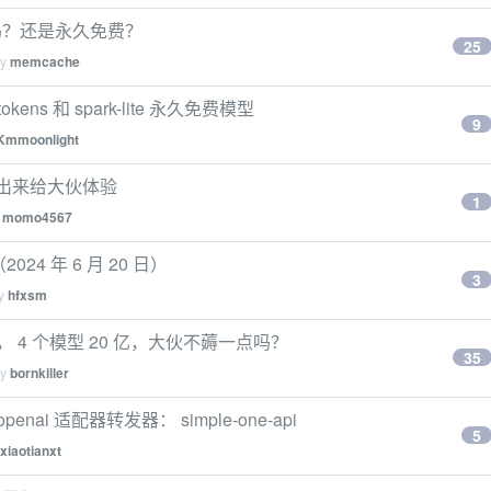
吗？还是永久免费？
25
by
memcache
ens 和 spark-lite 永久免费模型
9
Kmmoonlight
享出来给大伙体验
1
y
momo4567
24 年 6 月 20 日）
3
by
hfxsm
s， 4 个模型 20 亿，大伙不薅一点吗？
35
by
bornkiller
 适配器转发器： simple-one-api
5
xiaotianxt