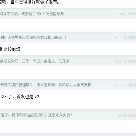
的挺惊艳，当时觉得挺好就做了发布。
阅读学英语，我整理了 50 个英语信息源
Jun 6, 202
idge，利用大模型接口当做标准翻译接口来调用
Mar 12, 202
f 比较麻烦
wn 转换成公众号、知乎、今日头条格式，已开源
Sep 13, 202
个开源的项目管理软件，怎么宣传呀，哈哈哈，大家支支招
Sep 11, 202
.2k 了，首发也是 v2
已经开发了小程序和网站能变现吗？还是永久免费？
Sep 9, 202