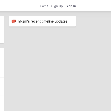
Home
Sign Up
Sign In
hfxsm's recent timeline updates