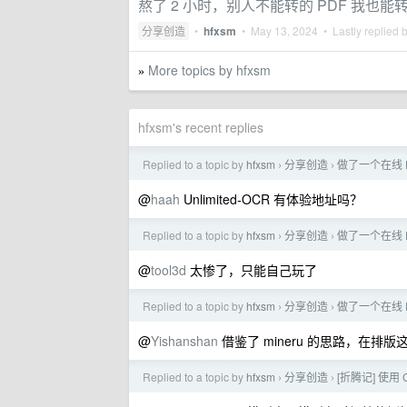
熬了 2 小时，别人不能转的 PDF 我也能
分享创造
•
hfxsm
•
May 13, 2024
• Lastly replied 
More topics by hfxsm
»
hfxsm's recent replies
Replied to a topic by
hfxsm
分享创造
做了一个在线
›
›
@
haah
Unlimited-OCR 有体验地址吗？
Replied to a topic by
hfxsm
分享创造
做了一个在线
›
›
@
tool3d
太惨了，只能自己玩了
Replied to a topic by
hfxsm
分享创造
做了一个在线
›
›
@
Yishanshan
借鉴了 mineru 的思路，在排
Replied to a topic by
hfxsm
分享创造
[折腾记] 使
›
›