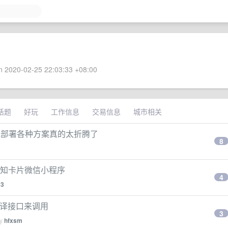
 2020-02-25 22:03:33 +08:00
话题
好玩
工作信息
交易信息
城市相关
本地部署各种方案真的太折腾了
8
语认知卡片微信小程序
4
63
准翻译接口来调用
3
by
hfxsm