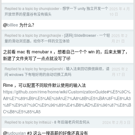
Replied to a topic by chunqicoder
想学一下 unity 独立开发一个
2025 年 4 月
›
10 日
开放世界的星露谷有没有搞头
@
billlee
为什么？
Replied to a topic by zhangchaojie
[送码] SlideBrowser - 一个轻
2025 年 2
›
月 21 日
量的滑动浏览器，给你不一样的交互体验
之前看 mac 有 menubar x ，想着自己一个个 win 的，后来太懒了，
新建了文件夹写了一点点就没写了🤣
Replied to a topic by fengxuejianshi
输入法来回切换很麻烦，请
2025 年 2
›
月 17 日
问 windows 下有啥好用的自动切换工具吗
Rime ，可以配置不同软件默认使用的输入法
https://github.com/rime/home/wiki/CustomizationGuide#%E5%9C%
A8%E7%89%B9%E5%AE%9A%E7%A8%8B%E5%BA%8F%E8%A3
%8F%E9%97%9C%E9%96%89%E4%B8%AD%E6%96%87%E8%B
C%B8%E5%85%A5
Replied to a topic by initialJJ
8 年后端老兵何去何从
2024 年 2 月 3 日
›
@
tudouxian
#3 这么一搜高薪的好像还真没有