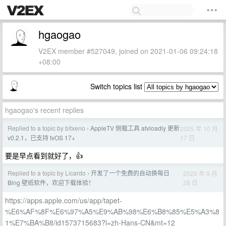
hgaogao
V2EX member #527049, joined on 2021-01-06 09:24:18
+08:00
Switch topics list
hgaogao's recent replies
Replied to a topic by bitxeno
AppleTV 侧载工具 atvloadly 更新
2025 年 10 月
›
17 日
v0.2.1，已支持 tvOS 17+
要是早点看到就好了，👍
Replied to a topic by Licardo
开发了一个免费的自动换每日
2025 年 9 月
›
28 日
Bing 壁纸软件，欢迎下载体验！
https://apps.apple.com/us/app/tapet-
%E6%AF%8F%E6%97%A5%E9%AB%98%E6%B8%85%E5%A3%8
1%E7%BA%B8/id1573715683?l=zh-Hans-CN&mt=12