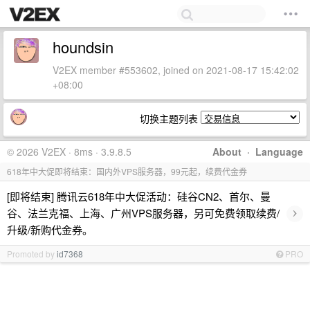
houndsin
V2EX member #553602, joined on 2021-08-17 15:42:02
+08:00
切换主题列表
© 2026 V2EX · 8ms · 3.9.8.5
About
·
Language
618年中大促即将结束：国内外VPS服务器，99元起，续费代金券
[即将结束] 腾讯云618年中大促活动：硅谷CN2、首尔、曼
›
谷、法兰克福、上海、广州VPS服务器，另可免费领取续费/
升级/新购代金券。
Promoted by
id7368
PRO