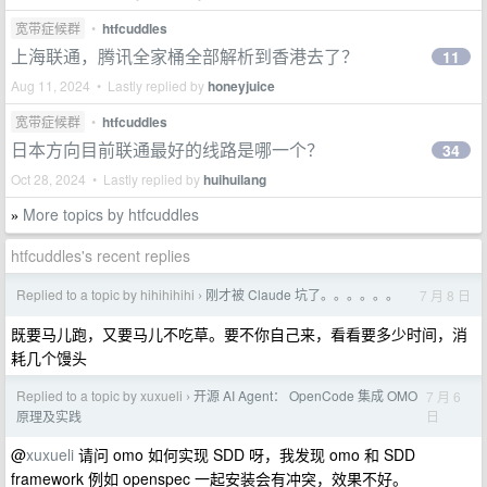
宽带症候群
•
htfcuddles
上海联通，腾讯全家桶全部解析到香港去了？
11
Aug 11, 2024 • Lastly replied by
honeyjuice
宽带症候群
•
htfcuddles
日本方向目前联通最好的线路是哪一个？
34
Oct 28, 2024 • Lastly replied by
huihuilang
More topics by htfcuddles
»
htfcuddles's recent replies
Replied to a topic by hihihihihi
刚才被 Claude 坑了。。。。。。
7 月 8 日
›
既要马儿跑，又要马儿不吃草。要不你自己来，看看要多少时间，消
耗几个馒头
Replied to a topic by xuxueli
开源 AI Agent： OpenCode 集成 OMO
7 月 6
›
日
原理及实践
@
xuxueli
请问 omo 如何实现 SDD 呀，我发现 omo 和 SDD
framework 例如 openspec 一起安装会有冲突，效果不好。