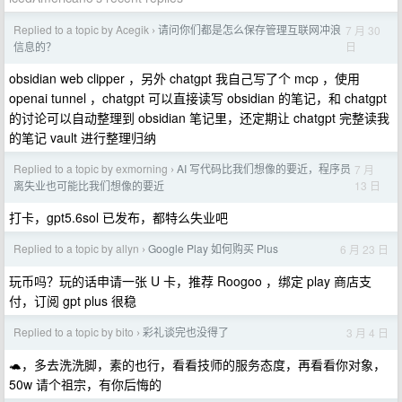
Replied to a topic by Acegik
请问你们都是怎么保存管理互联网冲浪
7 月 30
›
日
信息的？
obsidian web clipper ，另外 chatgpt 我自己写了个 mcp ，使用
openai tunnel ，chatgpt 可以直接读写 obsidian 的笔记，和 chatgpt
的讨论可以自动整理到 obsidian 笔记里，还定期让 chatgpt 完整读我
的笔记 vault 进行整理归纳
Replied to a topic by exmorning
AI 写代码比我们想像的要近，程序员
7 月
›
13 日
离失业也可能比我们想像的要近
打卡，gpt5.6sol 已发布，都特么失业吧
Replied to a topic by allyn
Google Play 如何购买 Plus
6 月 23 日
›
玩币吗？玩的话申请一张 U 卡，推荐 Roogoo ，绑定 play 商店支
付，订阅 gpt plus 很稳
Replied to a topic by bito
彩礼谈完也没得了
3 月 4 日
›
🐢，多去洗洗脚，素的也行，看看技师的服务态度，再看看你对象，
50w 请个祖宗，有你后悔的