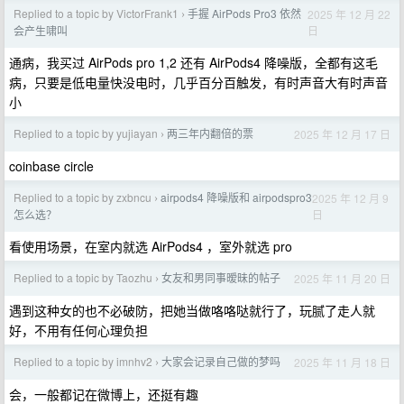
Replied to a topic by VictorFrank1
手握 AirPods Pro3 依然
2025 年 12 月 22
›
日
会产生啸叫
通病，我买过 AirPods pro 1,2 还有 AirPods4 降噪版，全都有这毛
病，只要是低电量快没电时，几乎百分百触发，有时声音大有时声音
小
Replied to a topic by yujiayan
两三年内翻倍的票
2025 年 12 月 17 日
›
coinbase circle
Replied to a topic by zxbncu
airpods4 降噪版和 airpodspro3
2025 年 12 月 9
›
日
怎么选？
看使用场景，在室内就选 AirPods4 ，室外就选 pro
Replied to a topic by Taozhu
女友和男同事暧昧的帖子
2025 年 11 月 20 日
›
遇到这种女的也不必破防，把她当做咯咯哒就行了，玩腻了走人就
好，不用有任何心理负担
Replied to a topic by imnhv2
大家会记录自己做的梦吗
2025 年 11 月 18 日
›
会，一般都记在微博上，还挺有趣