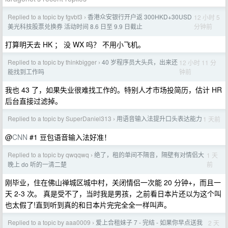
Replied to a topic by fgvbt3
香港众安银行开户返 300HKD+30USD
12 小时 5
›
分钟前
美光科技股票兑换券 活动时间 8.6 日至 9.9 日截止
打算明天去 HK ； 没 WX 吗？ 不用小飞机。
Replied to a topic by thinkbigger
40 岁程序员大头兵，出来还
12 小时 11 分
›
钟前
能找到工作吗
我也 43 了，如果失业很难找工作的。特别人才市场投简历，估计 HR
后台直接过滤掉。
Replied to a topic by SuperDaniel313
用语音输入法提升口头表达能力
1 天前
›
@
CNN
#1 豆包语音输入法好准！
Replied to a topic by qwqqwq
绝了，租的单间不隔音，隔壁有对情侣大
1 天
›
前
晚上 do 听的一清二楚
刚毕业，住在佛山禅城区城中村，关闭情侣一次能 20 分钟+，而且一
天 2-3 次。 真是受不了，当时我是男孩，之前看日本片还以为这个叫
也太假了!直到听到真的和日本片完完全全一样叫声。
Replied to a topic by aaa0009
爱上合租妹子 7 - 完结 - 如果你早点送我
2 天
›