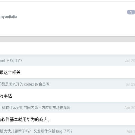
1
anyanjiajia
.6-sol 不然用了？
Jul 2
是跟这个相关
都是怎么开的 codex 的会员呢
Jul 2
子万事达
oid 手机有什么好用的国内第三方应用市场推荐吗
Apr 3
国内的软件基本就用华为的商店。
1 正式版大伙儿更新了吗？ 又发现什么新 bug 了吗？
Apr 