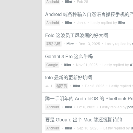
Android
•
iflint
•
Feb 28
Android 端各种输入自然语言操控手机的
Android
•
iflint
•
Jan 4
• Lastly replied by
iflint
Folo 这波员工风波闹的好大啊
职场话题
•
iflint
•
Dec 13, 2025
• Lastly replied by
Gemini 3 Pro 这么牛吗
Google
•
iflint
•
Nov 21, 2025
• Lastly replied by
A
folo 最新的更新好坑啊
1
程序员
•
iflint
•
Dec 3, 2025
• Lastly replied
蹲一手明年的 AndroidOS 的 Pixelbook Pr
Android
•
iflint
•
Oct 6, 2025
• Lastly replied by
pda
要是 Gboard 出个 Mac 端还挺期待的
Android
•
iflint
•
Sep 10, 2025
• Lastly replied by
U