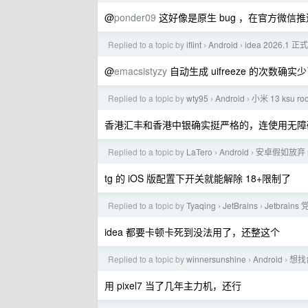
@
ponder09
这好像是原生 bug ，在官方微
Replied to a topic by
iflint
Android
idea 2026.
›
›
@
emacsistyzy
自动生成 uifreeze 的次数确实
Replied to a topic by
wty95
Android
小米 13 ks
›
›
香港汇丰和香港中银确实挺严格的，连使用无障
Replied to a topic by
LaTero
Android
安卓假如放弃 
›
›
tg 的 iOS 版配置下开关就能解除 18+限制了
Replied to a topic by
Tyaqing
JetBrains
Jetbrain
›
›
idea 都要卡顿卡死到没法用了，还整这个
Replied to a topic by
winnersunshine
Android
想找
›
›
用 pixel7 当了几年主力机，还行