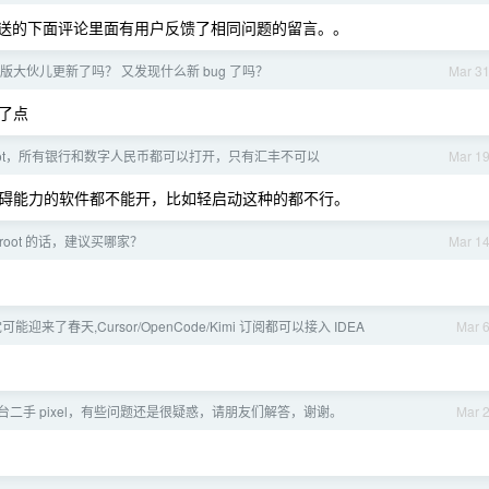
信推送的下面评论里面有用户反馈了相同问题的留言。。
1 正式版大伙儿更新了吗？ 又发现什么新 bug 了吗？
Mar 3
少了点
u root，所有银行和数字人民币都可以打开，只有汇丰不可以
Mar 1
碍能力的软件都不能开，比如轻启动这种的都不行。
root 的话，建议买哪家？
Mar 1
s 党可能迎来了春天,Cursor/OpenCode/Kimi 订阅都可以接入 IDEA
Mar 
台二手 pixel，有些问题还是很疑惑，请朋友们解答，谢谢。
Mar 