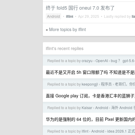
终于 fold5 国行 oneui 7.0 发布了
Android
•
iflint
•
Apr 29, 2025
• Lastly replied by
li
More topics by iflint
»
iflint's recent replies
Replied to a topic by
crazyu
OpenAI
bug ？ gpt-5
›
›
最近不是又开启 5h 窗口限额了吗 不知道是不
Replied to a topic by
keepongjl
程序员
老哥们，你们
›
›
直接 Google play 订阅，卡是香港汇丰的蓝狮
Replied to a topic by
Kaisar
Android
海外 Andr
›
›
华为的是强制的 64 位的，目前 Pixel 更新
Replied to a topic by
iflint
Android
idea 2026.
›
›