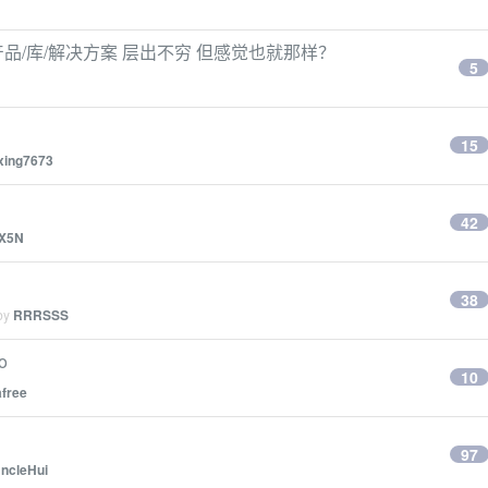
产品/库/解决方案 层出不穷 但感觉也就那样？
5
15
xing7673
42
X5N
38
 by
RRRSSS
o
10
free
97
ncleHui