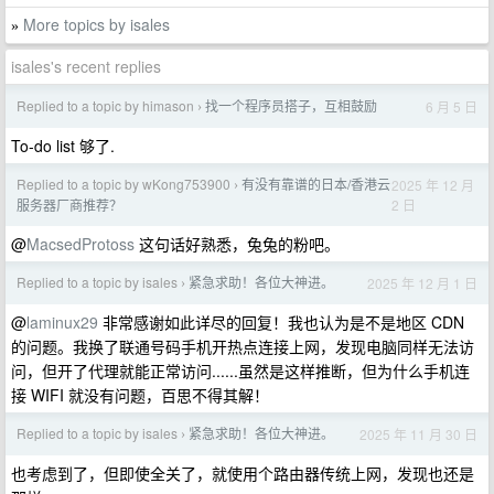
More topics by isales
»
isales's recent replies
Replied to a topic by himason
找一个程序员搭子，互相鼓励
6 月 5 日
›
To-do list 够了.
Replied to a topic by wKong753900
有没有靠谱的日本/香港云
2025 年 12 月
›
2 日
服务器厂商推荐？
@
MacsedProtoss
这句话好熟悉，兔兔的粉吧。
Replied to a topic by isales
紧急求助！各位大神进。
2025 年 12 月 1 日
›
@
laminux29
非常感谢如此详尽的回复！我也认为是不是地区 CDN
的问题。我换了联通号码手机开热点连接上网，发现电脑同样无法访
问，但开了代理就能正常访问......虽然是这样推断，但为什么手机连
接 WIFI 就没有问题，百思不得其解！
Replied to a topic by isales
紧急求助！各位大神进。
2025 年 11 月 30 日
›
也考虑到了，但即使全关了，就使用个路由器传统上网，发现也还是