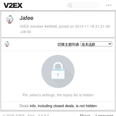
Jafee
V2EX member #49948, joined on 2013-11-18 21:21:39
+08:00
切换主题列表
Per Jafee's settings, the topics list is hidden
Deals
info, including closed deals, is not hidden
© 2026 V2EX · 6ms · 3.9.8.5
About
·
Language