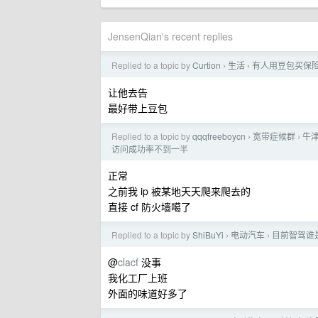
JensenQian's recent replies
Replied to a topic by
Curtion
生活
有人用豆包买保
›
›
让他去告
最好带上豆包
Replied to a topic by
qqqfreeboycn
宽带症候群
牛津
›
›
访问成功率不到一半
正常
之前我 ip 被某地天天爬来爬去的
直接 cf 防火墙噶了
Replied to a topic by
ShiBuYi
电动汽车
目前智驾谁
›
›
@
clacf
没事
我化工厂上班
外面的味道好多了