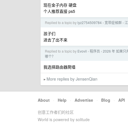
现在金子内存 硬盘
个人推荐直接 ps5
Replied to a topic by
lyz2754509784
宽带症候群
江
›
›
孩子们
进去了出不来
Replied to a topic by
Evovil
程序员
2026 年 如果只用 
›
›
哪个？
我选择路由器爬墙
More replies by JensenQian
»
About
·
Help
·
Advertise
·
Blog
·
API
创意工作者们的社区
World is powered by solitude