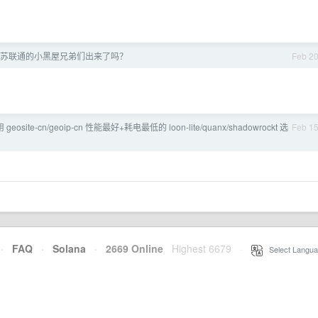
苏联通的小黑屋兄弟们出来了吗？
Feb 2
geosite-cn/geoip-cn 性能最好+耗电最低的 loon-lite/quanx/shadowrockt 选
Feb 1
·
FAQ
·
Solana
·
2669 Online
Highest 6679
·
Select Langua