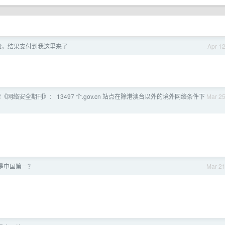
险，结果支付到我这里来了
Apr 1
《网络安全期刊》： 13497 个.gov.cn 站点在除港澳台以外的境外网络条件下
Mar 2
是中国第一？
Mar 2