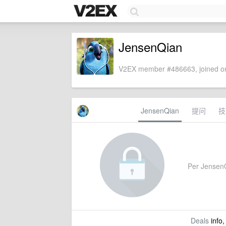
JensenQian
V2EX member #486663, joined on
JensenQian
提问
技
Per JensenQi
Deals
info,