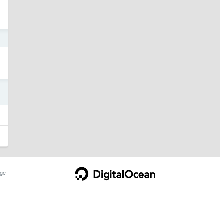
0
5
ge