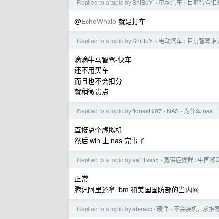
Replied to a topic by
ShiBuYi
电动汽车
目前智驾谁
›
›
@
EchoWhale
就是打车
Replied to a topic by
ShiBuYi
电动汽车
目前智驾谁
›
›
滴滴牛马智驾-快车
还不用买车
而且也不会扣分
就稍微贵点
Replied to a topic by
fionasit007
NAS
为什么 na
›
›
直接搞个虚拟机
然后 win 上 nas 完事了
Replied to a topic by
aa11ss55
宽带症候群
中国移
›
›
正常
腾讯阿里还拿 ibm 和美国国防部的当内网
Replied to a topic by
abeacc
硬件
不会装机，求推荐
›
›