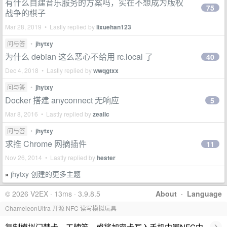
有什么自建音乐服务的方案吗，实在不想成为版权
75
战争的棋子
Mar 28, 2019 • Lastly replied by
lixuehan123
问与答
•
jhytxy
为什么 debian 这么恶心不给用 rc.local 了
40
Dec 4, 2018 • Lastly replied by
wwqgtxx
问与答
•
jhytxy
Docker 搭建 anyconnect 无响应
5
Mar 8, 2016 • Lastly replied by
zealic
问与答
•
jhytxy
求推 Chrome 网摘插件
11
Nov 26, 2014 • Lastly replied by
hester
jhytxy 创建的更多主题
»
© 2026 V2EX · 13ms · 3.9.8.5
About
·
Language
ChameleonUltra 开源 NFC 读写模拟玩具
›
复制模拟门禁卡、工牌等，或将加密卡写入手机内置NFC中