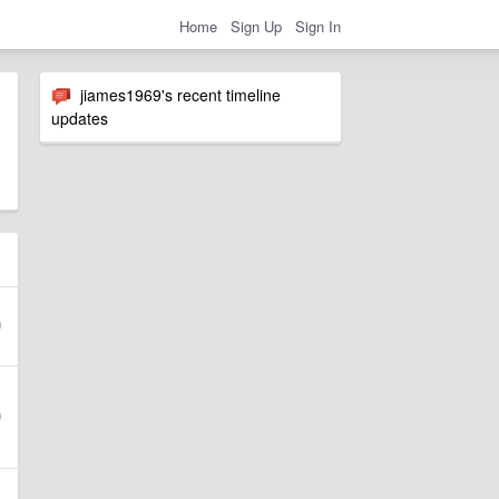
Home
Sign Up
Sign In
jiames1969's recent timeline
updates