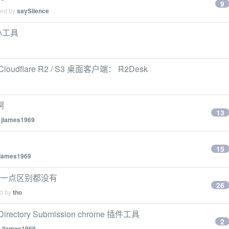
9
ied by
saySilence
 小工具
oudflare R2 / S3 桌面客户端： R2Desk
啊
13
y
jiames1969
15
jiames1969
ba 一点区别都没有
26
ed by
tho
ry Submission chrome 插件工具
2
y
jiames1969