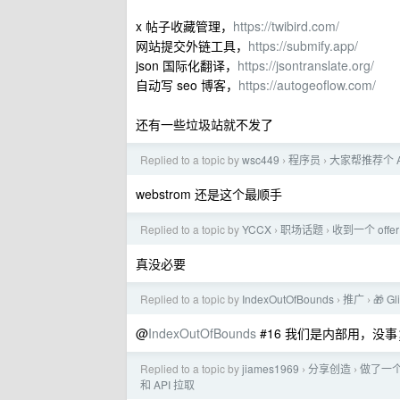
x 帖子收藏管理，
https://twibird.com/
网站提交外链工具，
https://submify.app/
json 国际化翻译，
https://jsontranslate.org/
自动写 seo 博客，
https://autogeoflow.com/
还有一些垃圾站就不发了
Replied to a topic by
wsc449
程序员
大家帮推荐个 A
›
›
webstrom 还是这个最顺手
Replied to a topic by
YCCX
职场话题
收到一个 off
›
›
真没必要
Replied to a topic by
IndexOutOfBounds
推广
🎁 G
›
›
@
IndexOutOfBounds
#16 我们是内部用，没
Replied to a topic by
jiames1969
分享创造
做了一个
›
›
和 API 拉取