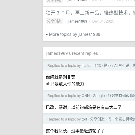
独开 3 个月，再上新产品，慢热型技术，慢追热
分享创造
•
jiames1969
•
Dec 31, 2025
More topics by jiames1969
»
jiames1969's recent replies
Replied to a topic by
itfallrain123
副业
AI 写小说
›
›
你问就是割韭菜
ai 只是放大你的能力
Replied to a topic by
CNN
Google
谷歌支持修改邮
›
›
已改，感谢，以前的邮箱是在有点太二了
Replied to a topic by
ttkit
分享创造
问一个直击灵魂的
›
›
这个我擅长，没事最近造轮子了