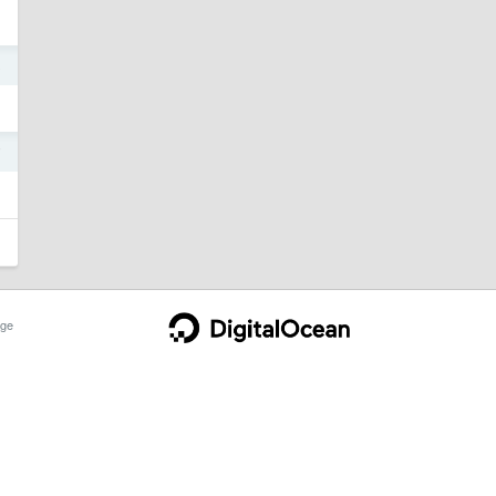
8
7
ge