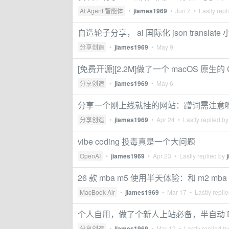
AI Agent 智能体
•
jiames1969
•
Jun 2
• Lastly repl
自造轮子分享， ai 国际化 json translate
分享创造
•
jiames1969
•
May 9
[免费开源][2.2M]做了一个 macOS 原生的 Cl
分享创造
•
jiames1969
•
May 6
分享一个刚上线就挂的网站：蹭词需注意
分享创造
•
jiames1969
•
Apr 24
• Lastly replied b
vibe coding 投毒真是一个大问题
OpenAI
•
jiames1969
•
Apr 23
• Lastly replied by
26 款 mba m5 使用半天体验：和 m2 m
MacBook Air
•
jiames1969
•
Mar 17
• Lastly repli
个人自用，做了个新人上站必备，半自动 Directo
分享创造
•
jiames1969
•
Mar 12
• Lastly replied b