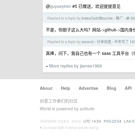
@
guyueyiren
#5 已赠送，欢迎提提意见
Replied to a topic by
IndexOutOfBounds
推广
🎁 G
›
›
不是，你胆子这么大吗？网站->github->
Replied to a topic by
surunzi
分享创造
半年写了 10
›
›
真棒，问下，我自己也有一个 saas 工具平
More replies by jiames1969
»
About
·
Help
·
Advertise
·
Blog
·
API
创意工作者们的社区
World is powered by solitude
VERSION: 3.9.8.5 · 22ms ·
UTC 14:54
·
PVG 22:54
·
LAX 0
♥ Do have faith in what you're doing.