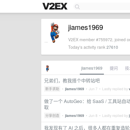
jiames1969
V2EX member #755972, joined on
Today's activity rank
27610
jiames1969
提问
技
兄弟们，教我搭个中转站吧
新手求助
•
jiames1969
•
Jun 7
• Lastly replied by
做了一个 AutoGeo：给 SaaS / 工具
取
分享创造
•
jiames1969
•
Jun 8
• Lastly replied by
我发现有了 AI 之后，很多人都在重复造