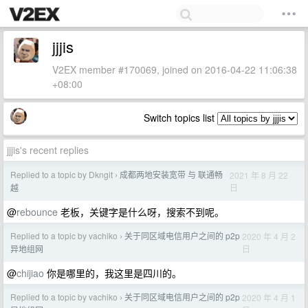
jjjis
V2EX member #170069, joined on 2016-04-22 11:06:38
+08:00
Switch topics list
jjjis's recent replies
Replied to a topic by Dkngit
成都两地安装宽带 与 联通畅
2021 年 8 月 22
›
日
越
@
rebounce
老板，关键字是什么呀，搜索不到呢。
Replied to a topic by vachiko
关于同区域电信用户之间的 p2p
2020 年 4 月 2
›
日
异地组网
@
chijiao
你是哪里的，我这里是四川的。
Replied to a topic by vachiko
关于同区域电信用户之间的 p2p
2020 年 4 月 1
›