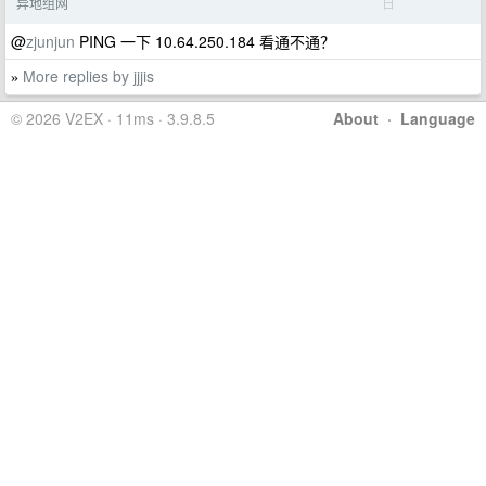
日
异地组网
@
zjunjun
PING 一下 10.64.250.184 看通不通？
More replies by jjjis
»
© 2026 V2EX · 11ms · 3.9.8.5
About
·
Language