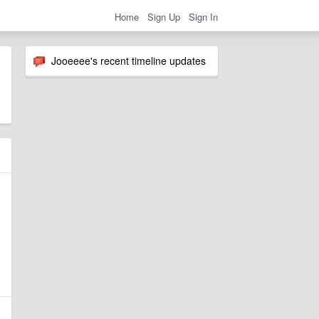
Home
Sign Up
Sign In
Jooeeee's recent timeline updates