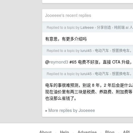
Jooeeee's recent replies
Replied to a topic by
Lafeeee
分享创造
纯前端 ai 
›
›
有意思，有更多介绍吗
Replied to a topic by
lurui45
电动汽车
想置换电车
›
›
@
reymond3
#65 电费不好涨，直接 OTA 升
Replied to a topic by
lurui45
电动汽车
想置换电车
›
›
电车的事很难预测，别说 8 年，2 年后会是
现在油价里有两三块是税费、养路费、附加费等，
也没那么省钱了。
More replies by Jooeeee
»
About
·
Help
·
Advertise
·
Blog
·
API