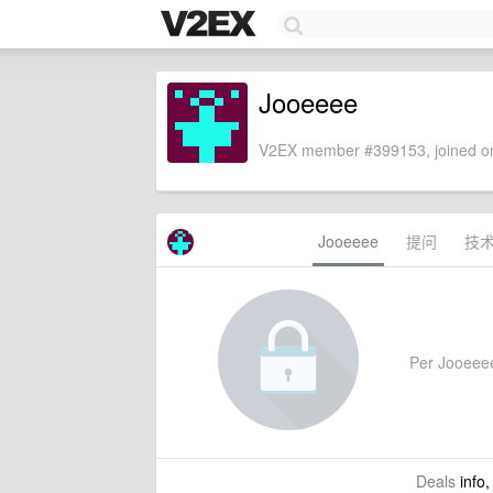
Jooeeee
V2EX member #399153, joined on
Jooeeee
提问
技
Per Jooeeee'
Deals
info,