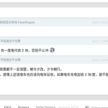
人脸脸型分析站 FaceShapes
Sep 8, 202
，不知道合不合算
Sep 4, 202
级，充一度电代收 2 块，否则不让冲
，不知道合不合算
Sep 3, 202
什么政策都不一定清楚，朝令夕改，夕令朝行。
道理上这钱电车也应该向电车征收，如果电车充电加收 2 块/度，是不
·
FAQ
·
Solana
·
5330 Online
Highest 6679
·
Select Langua