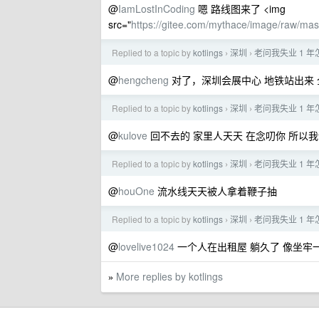
@
IamLostInCoding
嗯 路线图来了 <img
src="
https://gitee.com/mythace/image/raw/m
Replied to a topic by
kotlings
深圳
老问我失业 1 
›
›
@
hengcheng
对了，深圳会展中心 地铁站出来 
Replied to a topic by
kotlings
深圳
老问我失业 1 
›
›
@
kulove
回不去的 家里人天天 在念叨你 所以
Replied to a topic by
kotlings
深圳
老问我失业 1 
›
›
@
houOne
流水线天天被人拿着鞭子抽
Replied to a topic by
kotlings
深圳
老问我失业 1 
›
›
@
lovelive1024
一个人在出租屋 躺久了 像坐牢
More replies by kotlings
»