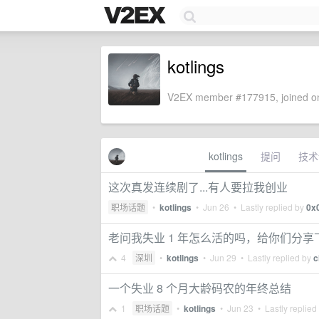
kotlings
V2EX member #177915, joined on
kotlings
提问
技术
这次真发连续剧了...有人要拉我创业
职场话题
•
kotlings
•
Jun 26
• Lastly replied by
0x
老问我失业 1 年怎么活的吗，给你们分享下
4
深圳
•
kotlings
•
Jun 29
• Lastly replied by
c
一个失业 8 个月大龄码农的年终总结
1
职场话题
•
kotlings
•
Jun 23
• Lastly replied