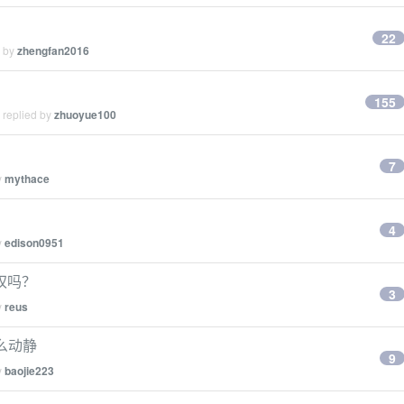
22
d by
zhengfan2016
155
 replied by
zhuoyue100
7
y
mythace
4
y
edison0951
权吗？
3
y
reus
么动静
9
y
baojie223