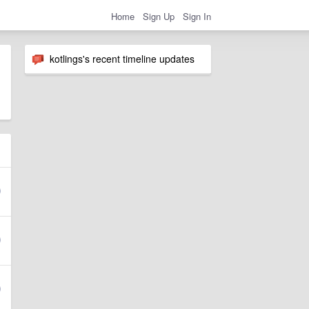
Home
Sign Up
Sign In
kotlings's recent timeline updates