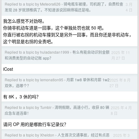
Replied to a topic by Meteora626
骑电瓶车被撞，司机跑了，自费检查
3 月
›
4 日
发现 28 岁就颈椎病了。不知道该说因祸得福还是啥。
我怎么感觉不对劲呀。
你骑非机动车道是一回事，这个单独处罚也就 50 吧。
你直行被右拐的机动车撞到又是另外一回事，而且你还是非机动车，
这个明显是右拐的全责吧。
Replied to a topic by huladandan1999
有么有能自动识别金额
2025 年 11
›
月 27 日
和消费类型的自动记账 app？
iCost
Replied to a topic by lemonation95
月薪 1w8 单休和月薪 1w2
2025 年 8 月
›
27 日
双休，选哪个？
有 8K ，3 休的吗？
Replied to a topic by Tumblr
清明假期，高速小行，收获 80 辆
2025 年 4 月
›
8 日
应急车道违章！
请问 OP 用的是哪款行车记录仪？
Replied to a topic by Xheldon
人生首次交通事故，经过有点恶
2025 年 3
›