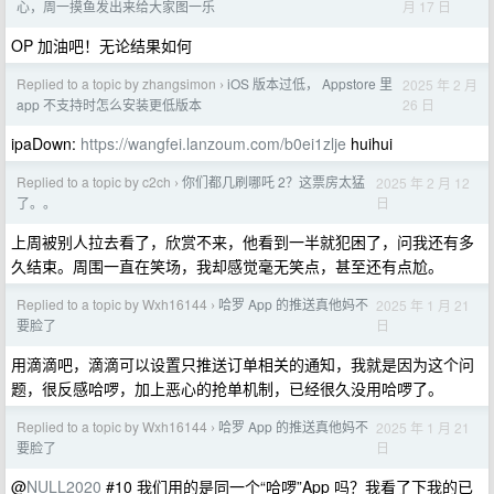
月 17 日
心，周一摸鱼发出来给大家图一乐
OP 加油吧！无论结果如何
Replied to a topic by zhangsimon
iOS 版本过低， Appstore 里
2025 年 2 月
›
26 日
app 不支持时怎么安装更低版本
ipaDown:
https://wangfei.lanzoum.com/b0ei1zlje
huihui
Replied to a topic by c2ch
你们都几刷哪吒 2？这票房太猛
2025 年 2 月 12
›
日
了。。
上周被别人拉去看了，欣赏不来，他看到一半就犯困了，问我还有多
久结束。周围一直在笑场，我却感觉毫无笑点，甚至还有点尬。
Replied to a topic by Wxh16144
哈罗 App 的推送真他妈不
2025 年 1 月 21
›
日
要脸了
用滴滴吧，滴滴可以设置只推送订单相关的通知，我就是因为这个问
题，很反感哈啰，加上恶心的抢单机制，已经很久没用哈啰了。
Replied to a topic by Wxh16144
哈罗 App 的推送真他妈不
2025 年 1 月 21
›
日
要脸了
@
NULL2020
#10 我们用的是同一个“哈啰”App 吗？我看了下我的已