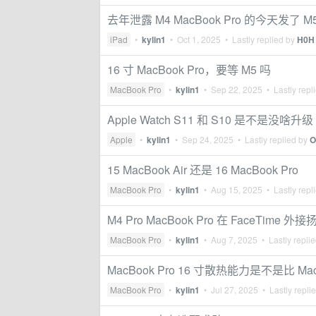
去年泄露 M4 MacBook Pro 的今天发了 M5
iPad
•
kylin1
•
Oct 1, 2025
• Lastly replied by
H0H
16 寸 MacBook Pro，要等 M5 吗
MacBook Pro
•
kylin1
•
Sep 22, 2025
• Lastly repl
Apple Watch S11 和 S10 是不是没啥升级
Apple
•
kylin1
•
Sep 24, 2025
• Lastly replied by
O
15 MacBook Air 还是 16 MacBook Pro
MacBook Pro
•
kylin1
•
Aug 15, 2025
• Lastly repl
M4 Pro MacBook Pro 在 Face
MacBook Pro
•
kylin1
•
Aug 7, 2025
• Lastly repli
MacBook Pro 16 寸散热能力是不是比 M
MacBook Pro
•
kylin1
•
Jul 27, 2025
• Lastly repli