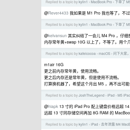
Replied to a topic by
kylin1
MacBook Pro
下单了 M5 
›
›
@
Rever4433
我如果是 M1 Pro 我也等了，不
Replied to a topic by
kylin1
MacBook Pro
下单了 M5 
›
›
@
kelvansun
其实纠结了一会儿 M4 Pro 
内存常年黄+swap 10G 以上了，不等了
Replied to a topic by
kafeicocoa
macOS
问下大家， 
›
›
m1air 16G
更之前内存常年黄，使用流畅。
更之后内存还是常年黄，但是使用不流畅。
打算换机器了，希望这个月出 M5 ，再不出可
Replied to a topic by
JoshTheLegend
iPad
M5 iPa
›
›
@
hiapk
13 寸的 iPad Pro 配上键盘价格远超 14
远超 13 寸同存储空间再加 8G RAM 的 MacBook 
Replied to a topic by
kylin1
iPad
去年泄露 M4 MacB
›
›