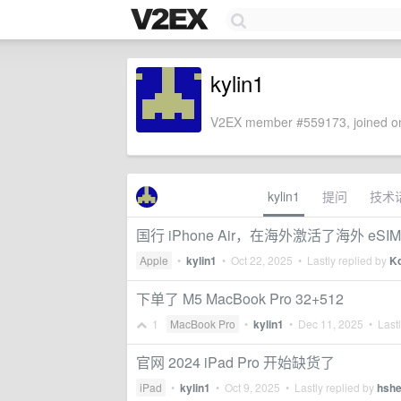
kylin1
V2EX member #559173, joined on
kylin1
提问
技术
国行 iPhone Air，在海外激活了海外 
Apple
•
kylin1
•
Oct 22, 2025
• Lastly replied by
K
下单了 M5 MacBook Pro 32+512
1
MacBook Pro
•
kylin1
•
Dec 11, 2025
• Lastl
官网 2024 iPad Pro 开始缺货了
iPad
•
kylin1
•
Oct 9, 2025
• Lastly replied by
hsh