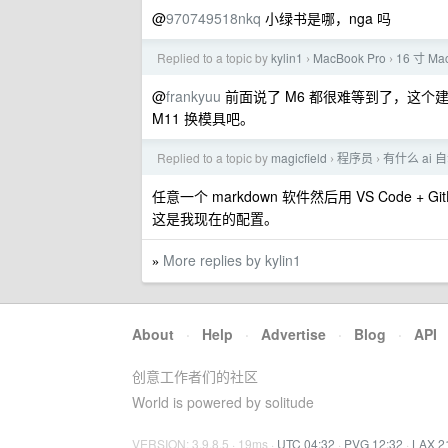
@
970749518nkq
小绿书是哪，nga 吗
Replied to a topic by
kylin1
MacBook Pro
16 寸 Ma
›
›
@
frankyuu
前面说了 M6 都很难等到了，这
M11 换模具吧。
Replied to a topic by
magicfield
程序员
有什么 ai
›
›
任意一个 markdown 软件然后用 VS Code + GitHu
这是我现在的配置。
More replies by kylin1
»
About
·
Help
·
Advertise
·
Blog
·
API
创意工作者们的社区
World is powered by solitude
VERSION: 3.9.8.5 · 19ms ·
UTC 04:32
·
PVG 12:32
·
LAX 2