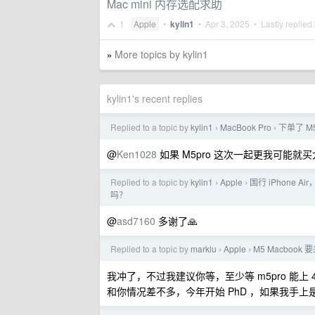
Mac mini 内存选配求助
1
Apple
•
kylin1
•
Apr 3, 2025
• Lastly replied
More topics by kylin1
»
kylin1's recent replies
Replied to a topic by
kylin1
MacBook Pro
下单了 M5 
›
›
@
Ken1028
如果 M5pro 这次一起更我可能就买
Replied to a topic by
kylin1
Apple
国行 iPhone 
›
›
吗？
@
asd7160
多谢了🙏
Replied to a topic by
marklu
Apple
M5 Macbo
›
›
我冲了，不过我建议你等，至少等 m5pro 能上 4
和你情况差不多，今年开始 PhD ，如果我手上是 