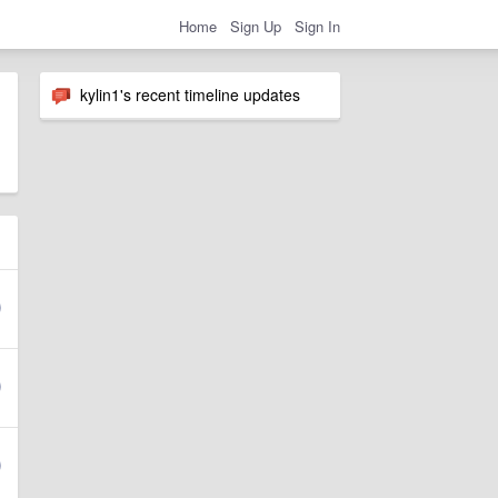
Home
Sign Up
Sign In
kylin1's recent timeline updates