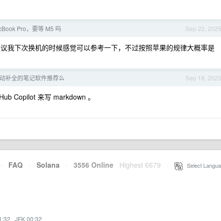
cBook Pro，要等 M5 吗
Sep 22, 202
个建议我下次换机的时候感觉可以参考一下，不过按照苹果的规律大概率是
 自动补全的笔记软件推荐么
Sep 18, 202
b Copilot 来写 markdown 。
·
FAQ
·
Solana
·
3556 Online
Highest 6679
·
Select Langua
1:32
·
JFK 00:32