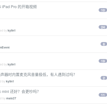
 iPad Pro 的开箱视频
10
24
ied by
kylin1
8
nEvent
19
ied by
kylin1
Time 外接扬声器时内置麦克风音量极低，有人遇到过吗？
2
ed by
kylin1
ac mini 还好？会更吵吗？
11
ed by
maix27