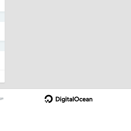
5
5
ge