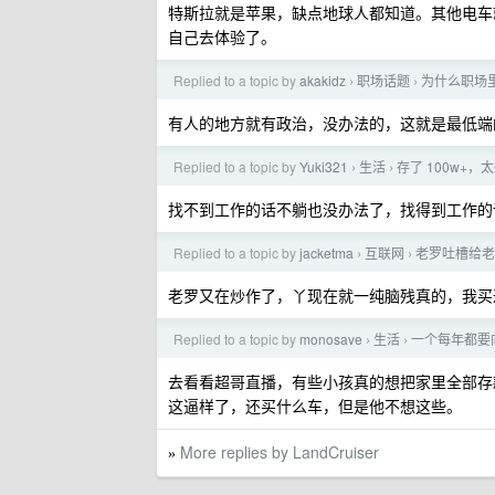
特斯拉就是苹果，缺点地球人都知道。其他电车
自己去体验了。
Replied to a topic by
akakidz
职场话题
为什么职场
›
›
有人的地方就有政治，没办法的，这就是最低端
Replied to a topic by
Yuki321
生活
存了 100w+，
›
›
找不到工作的话不躺也没办法了，找得到工作的
Replied to a topic by
jacketma
互联网
老罗吐槽给老
›
›
老罗又在炒作了，丫现在就一纯脑残真的，我买
Replied to a topic by
monosave
生活
一个每年都要
›
›
去看看超哥直播，有些小孩真的想把家里全部存
这逼样了，还买什么车，但是他不想这些。
More replies by LandCruiser
»