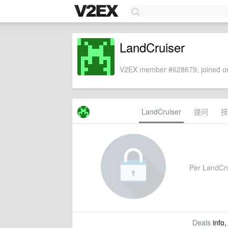
LandCruiser
V2EX member #628679, joined on
LandCruiser
提问
技
Per LandCrui
Deals
info,