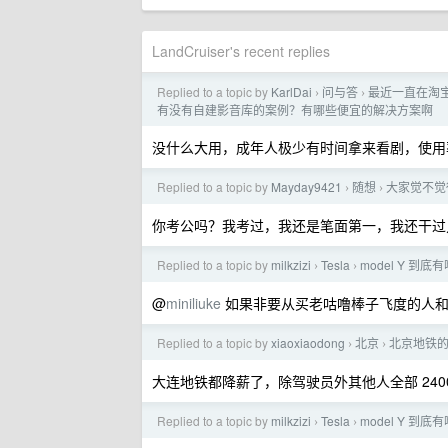
LandCruiser's recent replies
Replied to a topic by
KarlDai
问与答
最近一直在淘宝
›
›
有没有自建影音库的案例？有哪些便宜的解决方案啊
没什么大用，成年人极少有时间拿来看剧，使用
Replied to a topic by
Mayday9421
随想
大家觉不觉
›
›
你考公吗？我考过，我还是笔面第一，我还干过几
Replied to a topic by
milkzizi
Tesla
model Y 
›
›
@
miniliuke
如果非要从买老咕噜棒子飞度的人和
Replied to a topic by
xiaoxiaodong
北京
北京地铁
›
›
大连地铁都降薪了，除驾驶员外其他人全部 24
Replied to a topic by
milkzizi
Tesla
model Y 
›
›