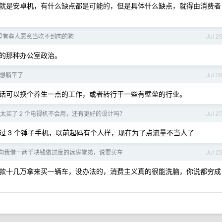
就是安卓机，有什么缺点都是可能的，但是具体什么缺点，就得由消费者
里有些人愿意当吃不到肉的狗
Jul 2
的那种办公室政治。
太想躺平了
Jul 2
话可以换个养生一点的工作，或者转行干一些有壁垒的行业。
太买了 2 个电视机不会用，还有更好的设计吗？
Jul 2
过 3 个锤子手机，以前起码有个人样，现在为了点流量不当人了
向我借一两千块钱做过度的远房堂弟，说要买车
Jul 2
款十几万拿来买一辆车，没办法的，消费主义真的很能洗脑，你说都穷成