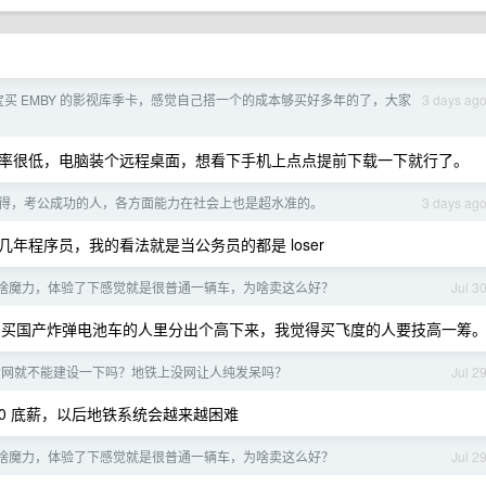
买 EMBY 的影视库季卡，感觉自己搭一个的成本够买好多年的了，大家
3 days ag
率很低，电脑装个远程桌面，想看下手机上点点提前下载一下就行了。
得，考公成功的人，各方面能力在社会上也是超水准的。
3 days ag
年程序员，我的看法就是当公务员的都是 loser
到底有啥魔力，体验了下感觉就是很普通一辆车，为啥卖这么好？
Jul 3
买国产炸弹电池车的人里分出个高下来，我觉得买飞度的人要技高一筹
的网就不能建设一下吗？地铁上没网让人纯发呆吗？
Jul 2
00 底薪，以后地铁系统会越来越困难
到底有啥魔力，体验了下感觉就是很普通一辆车，为啥卖这么好？
Jul 2