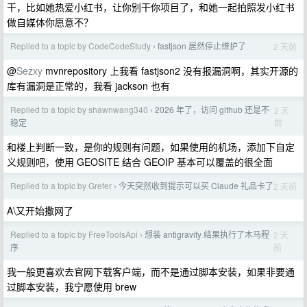
干，比如她热爱小红书，让你别干你项目了，和她一起拍照发小红书
做自媒体你愿意不？
Replied to a topic by CodeCodeStudy
fastjson 居然停止维护了
2 天前
›
@
Sezxy
mvnrepository 上我看 fastjson2 没有报漏洞啊，其实开源的
库有漏洞是正常的，我看 jackson 也有
Replied to a topic by shawnwang340
2026 年了，访问 github 还是不
2 天
›
前
稳定
和楼上判断一致，是你的规则有问题，如果使用的机场，添加下自定
义规则吧，使用 GEOSITE 结合 GEOIP 基本可以覆盖的很全面
Replied to a topic by Grefer
今天突然收到提示可以买 Claude 礼品卡了
2 天前
›
A\又开始撒网了
Replied to a topic by FreeToolsApi
想装 antigravity 结果执行了木马程
2 天
›
前
序
我一般更喜欢去官网下载客户端，而不是通过脚本安装，如果非要通
过脚本安装，我宁愿使用 brew