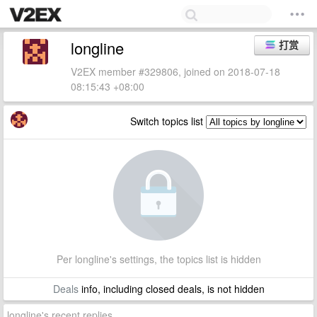
longline
打赏
V2EX member #329806, joined on 2018-07-18
08:15:43 +08:00
Switch topics list
Per longline's settings, the topics list is hidden
Deals
info, including closed deals, is not hidden
longline's recent replies