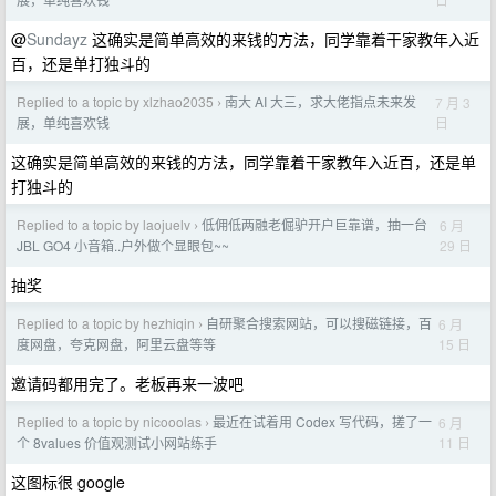
@
Sundayz
这确实是简单高效的来钱的方法，同学靠着干家教年入近
百，还是单打独斗的
Replied to a topic by xlzhao2035
南大 AI 大三，求大佬指点未来发
7 月 3
›
日
展，单纯喜欢钱
这确实是简单高效的来钱的方法，同学靠着干家教年入近百，还是单
打独斗的
Replied to a topic by laojuelv
低佣低两融老倔驴开户巨靠谱，抽一台
6 月
›
29 日
JBL GO4 小音箱..户外做个显眼包~~
抽奖
Replied to a topic by hezhiqin
自研聚合搜索网站，可以搜磁链接，百
6 月
›
15 日
度网盘，夸克网盘，阿里云盘等等
邀请码都用完了。老板再来一波吧
Replied to a topic by nicooolas
最近在试着用 Codex 写代码，搓了一
6 月
›
11 日
个 8values 价值观测试小网站练手
这图标很 google