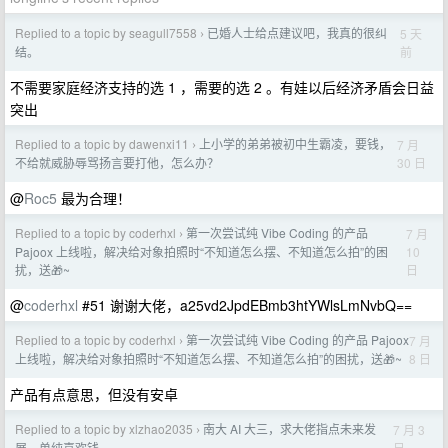
Replied to a topic by seagull7558
已婚人士给点建议吧，我真的很纠
5 天
›
前
结。
不需要家庭经济支持的选 1 ，需要的选 2 。有娃以后经济矛盾会日益
突出
Replied to a topic by dawenxi11
上小学的弟弟被初中生霸凌，要钱，
7 月
›
30 日
不给就威胁辱骂扬言要打他，怎么办？
@
Roc5
最为合理！
Replied to a topic by coderhxl
第一次尝试纯 Vibe Coding 的产品
7 月
›
10
Pajoox 上线啦，解决给对象拍照时“不知道怎么摆、不知道怎么拍”的困
日
扰，送🎁~
@
coderhxl
#51 谢谢大佬，a25vd2JpdEBmb3htYWlsLmNvbQ==
Replied to a topic by coderhxl
第一次尝试纯 Vibe Coding 的产品 Pajoox
7 月
›
8 日
上线啦，解决给对象拍照时“不知道怎么摆、不知道怎么拍”的困扰，送🎁~
产品有点意思，但没有安卓
Replied to a topic by xlzhao2035
南大 AI 大三，求大佬指点未来发
7 月 3
›
日
展，单纯喜欢钱