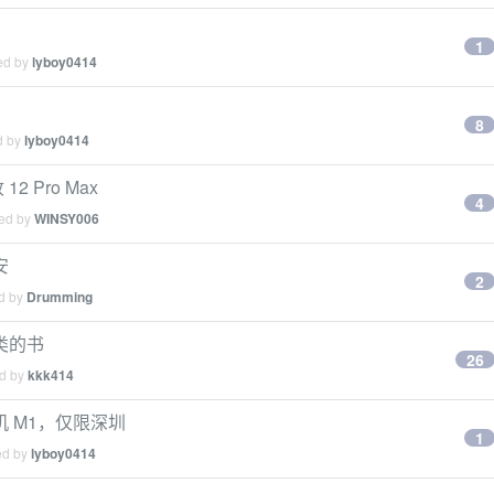
1
ied by
lyboy0414
8
d by
lyboy0414
2 Pro Max
4
ied by
WINSY006
安
2
ed by
Drumming
类的书
26
ed by
kkk414
 M1，仅限深圳
1
ed by
lyboy0414