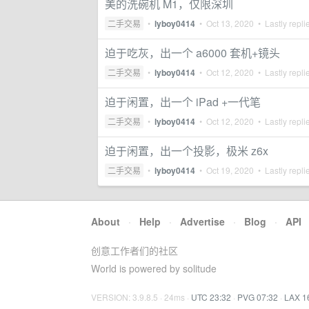
美的洗碗机 M1，仅限深圳
二手交易
•
lyboy0414
•
Oct 13, 2020
• Lastly repli
迫于吃灰，出一个 a6000 套机+镜头
二手交易
•
lyboy0414
•
Oct 12, 2020
• Lastly repli
迫于闲置，出一个 iPad +一代笔
二手交易
•
lyboy0414
•
Oct 12, 2020
• Lastly repli
迫于闲置，出一个投影，极米 z6x
二手交易
•
lyboy0414
•
Oct 19, 2020
• Lastly repli
About
·
Help
·
Advertise
·
Blog
·
API
创意工作者们的社区
World is powered by solitude
VERSION: 3.9.8.5 · 24ms ·
UTC 23:32
·
PVG 07:32
·
LAX 1