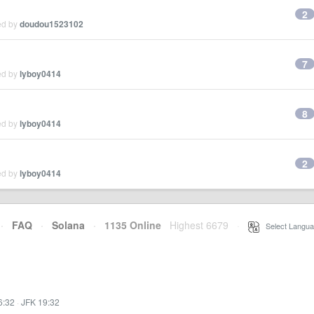
2
ed by
doudou1523102
7
ed by
lyboy0414
8
ed by
lyboy0414
2
ed by
lyboy0414
·
FAQ
·
Solana
·
1135 Online
Highest 6679
·
Select Langua
6:32
·
JFK 19:32