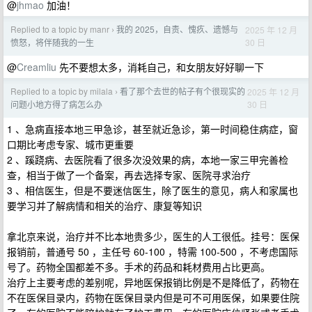
@
jhmao
加油！
Replied to a topic by manr
我的 2025，自责、愧疚、遗憾与
2025 年 12 月
›
30 日
愤怒，将伴随我的一生
@
Creamliu
先不要想太多，消耗自己，和女朋友好好聊一下
Replied to a topic by milala
看了那个去世的帖子有个很现实的
2025 年 12 月
›
30 日
问题小地方得了病怎么办
1 、急病直接本地三甲急诊，甚至就近急诊，第一时间稳住病症，窗
口期比考虑专家、城市更重要
2 、蹊跷病、去医院看了很多次没效果的病，本地一家三甲完善检
查，相当于做了一个备案，再去选择专家、医院寻求治疗
3 、相信医生，但是不要迷信医生，除了医生的意见，病人和家属也
要学习并了解病情和相关的治疗、康复等知识
拿北京来说，治疗并不比本地贵多少，医生的人工很低。挂号：医保
报销前，普通号 50 ，主任号 60-100 ，特需 100-500 ，不考虑国际
号了。药物全国都差不多。手术的药品和耗材费用占比更高。
治疗上主要考虑的差别呢，异地医保报销比例是不是降低了，药物在
不在医保目录内，药物在医保目录内但是可不可用医保，如果要住院