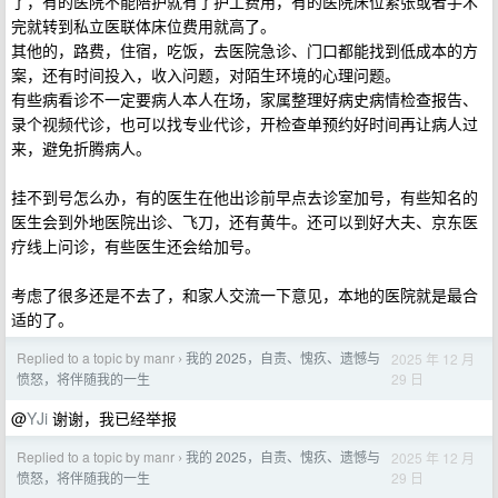
了，有的医院不能陪护就有了护工费用，有的医院床位紧张或者手术
完就转到私立医联体床位费用就高了。
其他的，路费，住宿，吃饭，去医院急诊、门口都能找到低成本的方
案，还有时间投入，收入问题，对陌生环境的心理问题。
有些病看诊不一定要病人本人在场，家属整理好病史病情检查报告、
录个视频代诊，也可以找专业代诊，开检查单预约好时间再让病人过
来，避免折腾病人。
挂不到号怎么办，有的医生在他出诊前早点去诊室加号，有些知名的
医生会到外地医院出诊、飞刀，还有黄牛。还可以到好大夫、京东医
疗线上问诊，有些医生还会给加号。
考虑了很多还是不去了，和家人交流一下意见，本地的医院就是最合
适的了。
Replied to a topic by manr
我的 2025，自责、愧疚、遗憾与
2025 年 12 月
›
29 日
愤怒，将伴随我的一生
@
YJi
谢谢，我已经举报
Replied to a topic by manr
我的 2025，自责、愧疚、遗憾与
2025 年 12 月
›
29 日
愤怒，将伴随我的一生