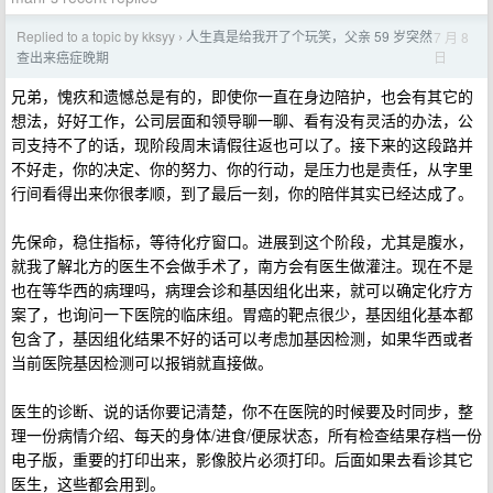
Replied to a topic by kksyy
人生真是给我开了个玩笑，父亲 59 岁突然
7 月 8
›
日
查出来癌症晚期
兄弟，愧疚和遗憾总是有的，即使你一直在身边陪护，也会有其它的
想法，好好工作，公司层面和领导聊一聊、看有没有灵活的办法，公
司支持不了的话，现阶段周末请假往返也可以了。接下来的这段路并
不好走，你的决定、你的努力、你的行动，是压力也是责任，从字里
行间看得出来你很孝顺，到了最后一刻，你的陪伴其实已经达成了。
先保命，稳住指标，等待化疗窗口。进展到这个阶段，尤其是腹水，
就我了解北方的医生不会做手术了，南方会有医生做灌注。现在不是
也在等华西的病理吗，病理会诊和基因组化出来，就可以确定化疗方
案了，也询问一下医院的临床组。胃癌的靶点很少，基因组化基本都
包含了，基因组化结果不好的话可以考虑加基因检测，如果华西或者
当前医院基因检测可以报销就直接做。
医生的诊断、说的话你要记清楚，你不在医院的时候要及时同步，整
理一份病情介绍、每天的身体/进食/便尿状态，所有检查结果存档一份
电子版，重要的打印出来，影像胶片必须打印。后面如果去看诊其它
医生，这些都会用到。