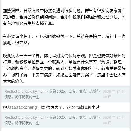
加熊猫群，日常照顾中仍然会遇到很多问题，群里有很多病友家属和
志愿者，会解答你遇到的问题，会跟你说他们的经历和处理办法，也
有各地知名医生的直播分享。
有必要请个护工，可以和阿姨轮替一下，总待在医院里，精神上一直
紧绷，很煎熬。
晚期病人一天一个样，你可以对病情保持乐观，但是也要做好最坏的
打算，和叔叔单位建立一个联系人，单位有什么事可以沟通；整理一
下叔叔的资产、密码之类的，转到阿姨或者你的名下，前事总是最好
办；提前了解一下安宁病房，如果后面没有方案了，这里不会让人有
太大的痛苦。
Replied to a topic by manr
我的 2025，自责、愧疚、遗憾与
2025 年 12 月
›
30 日
愤怒，将伴随我的一生
@
JaaaaackZheng
已经很厉害了，这次也能顺利度过
Replied to a topic by manr
我的 2025，自责、愧疚、遗憾与
2025 年 12 月
›
30 日
愤怒，将伴随我的一生