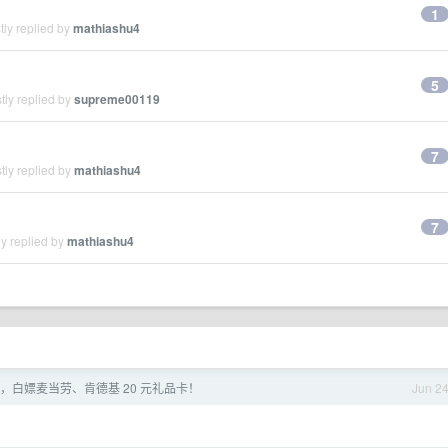
1
ly replied by
mathiashu4
5
tly replied by
supreme00119
7
tly replied by
mathiashu4
7
y replied by
mathiashu4
，白嫖麦当劳、肯德基 20 元礼品卡！
Jun 2