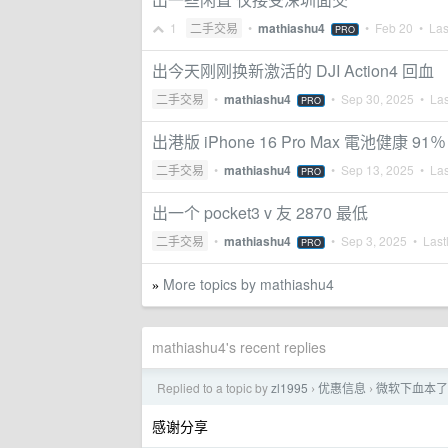
1
二手交易
•
mathiashu4
•
Feb 20
• Last
PRO
出今天刚刚换新激活的 DJI Action4 回血
二手交易
•
mathiashu4
•
Sep 30, 2025
• Las
PRO
出港版 iPhone 16 Pro Max 電池健康 91％
二手交易
•
mathiashu4
•
Sep 13, 2025
• Las
PRO
出一个 pocket3 v 友 2870 最低
二手交易
•
mathiashu4
•
Sep 3, 2025
• Lastl
PRO
More topics by mathiashu4
»
mathiashu4's recent replies
Replied to a topic by
zl1995
优惠信息
微软下血本了
›
›
感谢分享