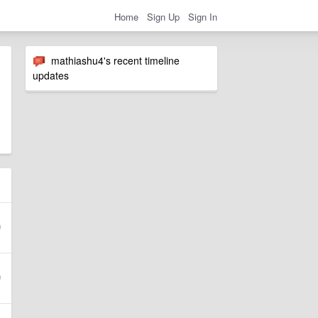
Home
Sign Up
Sign In
mathiashu4's recent timeline
updates