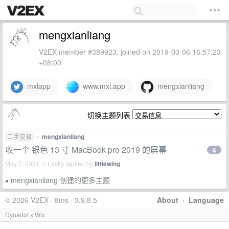
mengxianliang
V2EX member #389923, joined on 2019-03-06 16:57:23
+08:00
mxlapp
www.mxl.app
mengxianliang
切换主题列表
二手交易
•
mengxianliang
收一个 银色 13 寸 MacBook pro 2019 的屏幕
4
May 7, 2021 • Lastly replied by
littlewing
mengxianliang 创建的更多主题
»
© 2026 V2EX · 8ms · 3.9.8.5
About
·
Language
Dynadot x Wix