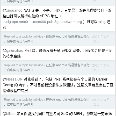
12 日
开启中国电信 VoWiFi
@
xuquanoo
NAT 无关，不是，可以，只要最上游是光猫拨号且下游
路由器可以解析电信的 eDPG 地址（
epdg.epc.mnc011.mcc460.pub.3gppnetwork.org
）且可以 ping 通
即可
Replied to a topic by milkice
在任意 Android 高通设备上强行
2025 年 3 月
›
12 日
开启中国电信 VoWiFi
@
galenzhao
不可以，联通没有开通 ePDG 网关，小程序走的是不同
的技术路线
Replied to a topic by milkice
在任意 Android 高通设备上强行
2025 年 3 月
›
12 日
开启中国电信 VoWiFi
@
NessajCN
对我看到了，包括 Pixel 系列都会有个自带的 Carrier
Config 的 App ，不过目前我没条件去做测试，这篇文章着重点在于直
接修改基带底层
Replied to a topic by milkice
在任意 Android 高通设备上强行
2025 年 3 月
›
12 日
开启中国电信 VoWiFi
@
billlee
如果你能找到同厂商签名同 SoC 的 MBN ，那就是一劳永逸