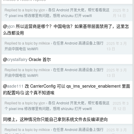
Replied to a topic by yjcn
各位 Android 开发大佬，帮忙看看我这
2025 年 3
›
月 14 日
个 pixel ims 修改哪里有问题，想用 shizuku 打开 vowifi
@
yjcn
所以运营商是哪个？中国电信？如果基带层面禁用了，这里怎
么改都没用
Replied to a topic by milkice
在任意 Android 高通设备上强行
2025 年 3 月
›
13 日
开启中国电信 VoWiFi
@
crystalfairy
Oracle 首尔
Replied to a topic by milkice
在任意 Android 高通设备上强行
2025 年 3 月
›
13 日
开启中国电信 VoWiFi
@
asde111
改 CarrierConfig 可以 qs_ims_service_enablement 里面
的配置吗🤔 这个真不知道唉
Replied to a topic by yjcn
各位 Android 开发大佬，帮忙看看我这
2025 年 3
›
月 12 日
个 pixel ims 修改哪里有问题，想用 shizuku 打开 vowifi
同楼上，这种情况你只能自己拿到系统文件去反编译逆向
Replied to a topic by milkice
在任意 Android 高通设备上强行
2025 年 3 月
›