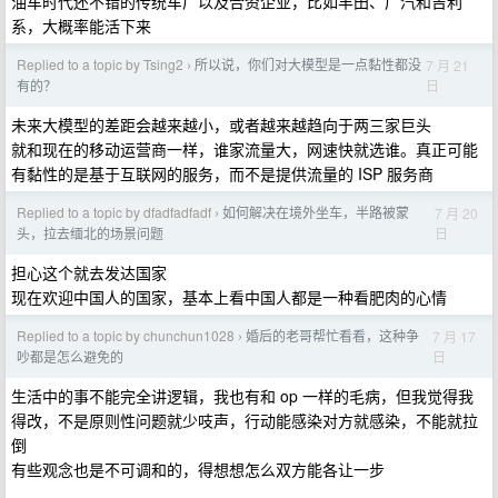
油车时代还不错的传统车厂以及合资企业，比如丰田、广汽和吉利
系，大概率能活下来
Replied to a topic by Tsing2
所以说，你们对大模型是一点黏性都没
7 月 21
›
日
有的？
未来大模型的差距会越来越小，或者越来越趋向于两三家巨头
就和现在的移动运营商一样，谁家流量大，网速快就选谁。真正可能
有黏性的是基于互联网的服务，而不是提供流量的 ISP 服务商
Replied to a topic by dfadfadfadf
如何解决在境外坐车，半路被蒙
7 月 20
›
日
头，拉去缅北的场景问题
担心这个就去发达国家
现在欢迎中国人的国家，基本上看中国人都是一种看肥肉的心情
Replied to a topic by chunchun1028
婚后的老哥帮忙看看，这种争
7 月 17
›
日
吵都是怎么避免的
生活中的事不能完全讲逻辑，我也有和 op 一样的毛病，但我觉得我
得改，不是原则性问题就少吱声，行动能感染对方就感染，不能就拉
倒
有些观念也是不可调和的，得想想怎么双方能各让一步