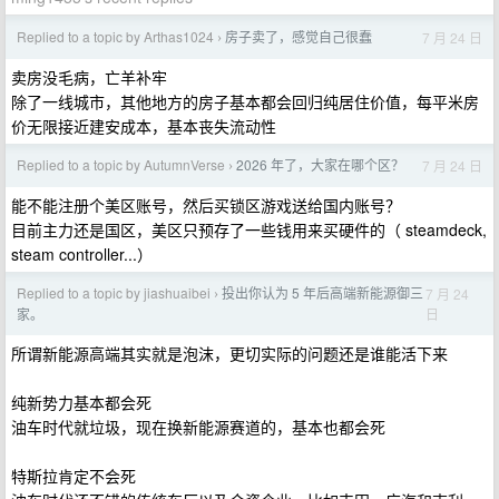
Replied to a topic by Arthas1024
房子卖了，感觉自己很蠢
7 月 24 日
›
卖房没毛病，亡羊补牢
除了一线城市，其他地方的房子基本都会回归纯居住价值，每平米房
价无限接近建安成本，基本丧失流动性
Replied to a topic by AutumnVerse
2026 年了，大家在哪个区？
7 月 24 日
›
能不能注册个美区账号，然后买锁区游戏送给国内账号？
目前主力还是国区，美区只预存了一些钱用来买硬件的（ steamdeck,
steam controller...）
Replied to a topic by jiashuaibei
投出你认为 5 年后高端新能源御三
7 月 24
›
日
家。
所谓新能源高端其实就是泡沫，更切实际的问题还是谁能活下来
纯新势力基本都会死
油车时代就垃圾，现在换新能源赛道的，基本也都会死
特斯拉肯定不会死