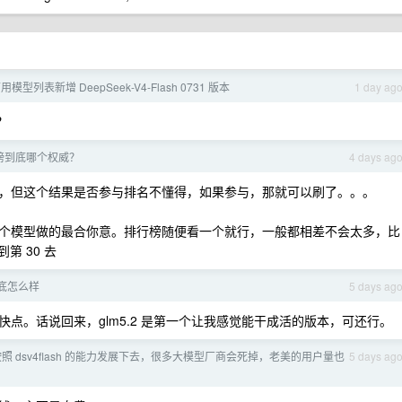
 可用模型列表新增 DeepSeek-V4-Flash 0731 版本
1 day ag
？
榜到底哪个权威？
4 days ag
可以选哪个更好，但这个结果是否参与排名不懂得，如果参与，那就可以刷了。。。
个模型做的最合你意。排行榜随便看一个就行，一般都相差不会太多，比
第 30 去
底怎么样
5 days ag
点。话说回来，glm5.2 是第一个让我感觉能干成活的版本，可还行。
型按照 dsv4flash 的能力发展下去，很多大模型厂商会死掉，老美的用户量也
5 days ag