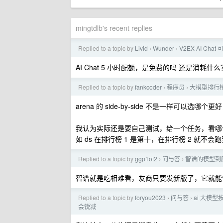
mingtdlb's recent replies
Replied to a topic by
Livid
Wunder
V2EX AI Chat
›
›
AI Chat 5 小时配额，是免费的吗 还是消耗什么
Replied to a topic by
fankcoder
程序员
大模型排行
›
›
arena 的 side-by-side 不是一样
我认为实际还是要自己测试，给一个任务，看哪
如 ds 在排行榜 1 是第十，在排行榜 2 就不会跑到
Replied to a topic by
ggp1ot2
问与答
智谱的模型到
›
›
智谱就是吃相难看，友商只要发新版了，它就能快
Replied to a topic by
foryou2023
问与答
ai 大模
›
›
会锐减