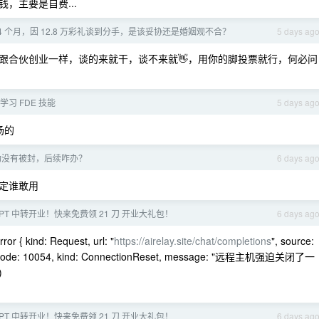
，主要是自费...
4 个月，因 12.8 万彩礼谈到分手，是该妥协还是婚姻观不合？
5 days ag
跟合伙创业一样，谈的来就干，谈不来就👋，用你的脚投票就行，何必问
学习 FDE 技能
5 days ag
场的
逃过一劫没有被封，后续咋办？
6 days ag
定谁敢用
PT 中转开业！快来免费领 21 刀 开业大礼包！
6 days ag
or { kind: Request, url: "
https://airelay.site/chat/completions
", source:
, Os { code: 10054, kind: ConnectionReset, message: "远程主机强迫关闭了一
)
PT 中转开业！快来免费领 21 刀 开业大礼包！
6 days ag