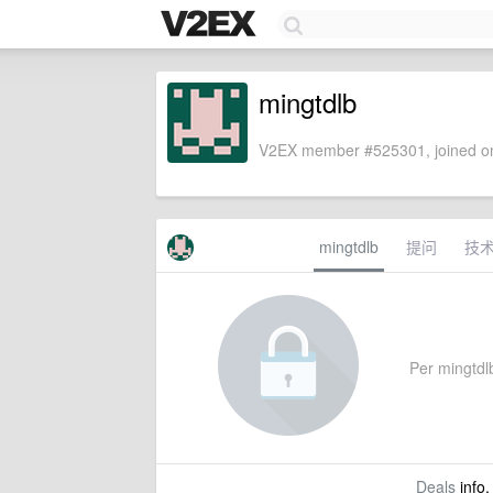
mingtdlb
V2EX member #525301, joined on
mingtdlb
提问
技
Per mingtdlb
Deals
info,