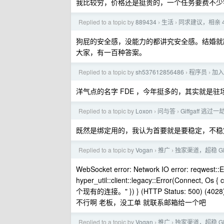
我比较穷，价格还是挺贵的，一个任务要费不少钱
Replied to a topic by
889434
生活
同求建议，相亲 
›
›
狗屁的安全感，没能力的都讲究安全感。结婚就
大家，有一百种答案。
Replied to a topic by
sh537612856486
程序员
加入
›
›
洋气点的名字 FDE ，今年挺多的，其实就是驻
Replied to a topic by
Loxon
问与答
Giffgaff 
›
›
既然是绑定用的，我认为首要就是要稳定，不稳
Replied to a topic by
Vogan
推广
独家渠道，超稳 G
›
›
WebSocket error: Network IO error: reqwest::Err
hyper_util::client::legacy::Error(Connect
个现有的连接。" }) } (HTTP Status: 500) (4028
不行啊 老板，没工单 就联系邮箱给一个吧
Replied to a topic by
Vogan
推广
独家渠道，超稳 G
›
›