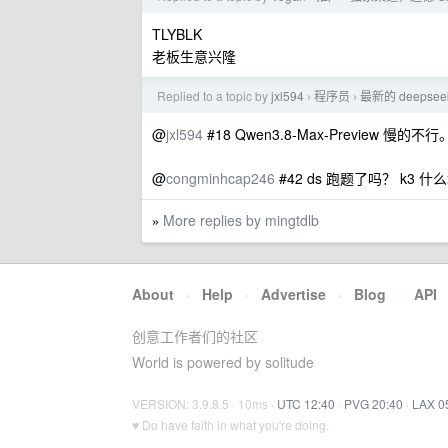
TLYBLK
老板生意兴隆
Replied to a topic by
jxl594
程序员
最新的 deepse
›
›
@
jxl594
#18 Qwen3.8-Max-Preview 慢的不
@
congminhcap246
#42 ds 跑题了吗？ k3 什
More replies by mingtdlb
»
About
·
Help
·
Advertise
·
Blog
·
API
创意工作者们的社区
World is powered by solitude
VERSION: 3.9.8.5 · 10ms ·
UTC 12:40
·
PVG 20:40
·
LAX 0
♥ Do have faith in what you're doing.