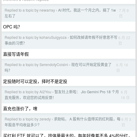
Replied to a topic by newarray
AI 时代，我这一个月之内，搞了 1w
7 月 9
›
日
左右了
OPC 吗？
Replied to a topic by koharuSuigyoza
如何改掉请年假不好意思不写
6 月 22
›
日
事由的习惯？
直接写请年假
Replied to a topic by SerendotyCoisini
现在可以开始定投黄金了
6 月 16
›
日
吗？
定投随时可以定投，择时不是定投
Replied to a topic by Ai2You
智友社上新啦： Jio Gemini Pro 18 个月
6 月
›
16 日
直充服务，欢迎您的试用反馈！
直充也涨价了，嗐
Replied to a topic by zeredy
求助帖， A 股有什么值得买的红利股，每
6 月 3
›
日
年股息平均收益多少？
买红利 ETF 就可以了，找体量最大的，每年好像差不多 4%的分红，