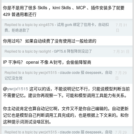
你是不是用了很多 Skills ，kimi Skills 、MCP 、插件安装多了就要
429 普通用着还行
Replied to a topic by xing4576
试用 gork 绑定了信用卡，自动扣
7 月 31
›
日
费，拒绝退款了
你用过吗？ 如果自动续费了没有使用过一般给退的
Replied to a topic by raolight
GPT5.6 降智降到没边了
7 月 31 日
›
IP 干净吗？ openai 不像 A/封号，会偷偷降智商
Replied to a topic by ywcjxf1515
claude code 接 deepseek，自动
7 月 29
›
日
记忆没生效
@
ywcjxf1515
这可以的话，不能说明记忆不行，只能说模型判断当前
不需要记忆。建议你再观察一下。可能和模型调用工具能力有关系。
你主动说肯定也算自动记忆啊，文件又不是你自己编辑的。自动更新
记忆也是模型自己判断调用工具完成的，也是根据上下文来的。和你
这种提示词测试没啥区别。
Replied to a topic by ywcjxf1515
claude code 接 deepseek，自动
7 月 29
›