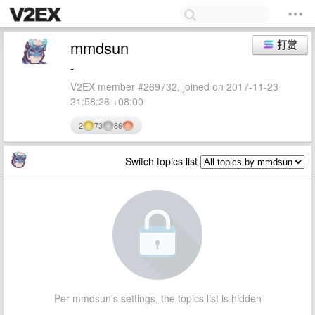
mmdsun
打赏
-
V2EX member #269732, joined on 2017-11-23
21:58:26 +08:00
2
73
86
Switch topics list
Per mmdsun's settings, the topics list is hidden