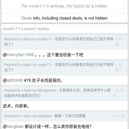
Per mode171's settings, the topics list is hidden
Deals
info, including closed deals, is not hidden
mode171's recent replies
Replied to a topic by mode171
你是在什么时候意识到自己已经不再年
4 天
›
前
轻了？
@
chenyifan1999
。。。这个要去检查一下吧
Replied to a topic by mode171
你是在什么时候意识到自己已经不再年
4 天
›
前
轻了？
@
a852695
#76 肚子长肉是真的。
Replied to a topic by itskingname
大家成年以后，还有没有学什么新
7 月 27
›
日
技能并内化成肌肉记忆？
武术，内家拳。
Replied to a topic by luojiedev
暴露一下自己的愚蠢
7 月 27 日
›
@
sangbiao
都设计成一样，怎么卖你原装充电线？