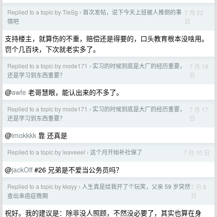
Replied to a topic by TieSg
首次发帖，说下今天上班被人推倒的事
7 月 22
›
日
情吧
支持楼主，就算伤的不重，赔偿还是得要的，口头教育根本没啥用。
罚个几百块，下次就老实多了。
Replied to a topic by mode171
实习的时候到底是大厂的经历重要，
7 月 18
›
日
还是学习到东西重要？
@
awfe
老哥慧眼，能认出来的不多了。
Replied to a topic by mode171
实习的时候到底是大厂的经历重要，
7 月 17
›
日
还是学习到东西重要？
@
imokkkk
靠 还真是
Replied to a topic by leaveeel
这个月开始补社保了
7 月 10 日
›
@
jackOff
#26 兄弟是不爱当公务员吗？
Replied to a topic by kksyy
人生真是给我开了个玩笑，父亲 59 岁突然
7 月 8
›
日
查出来癌症晚期
祝好。我的建议是：除非没人照顾，不然没必要了，其实也算在身