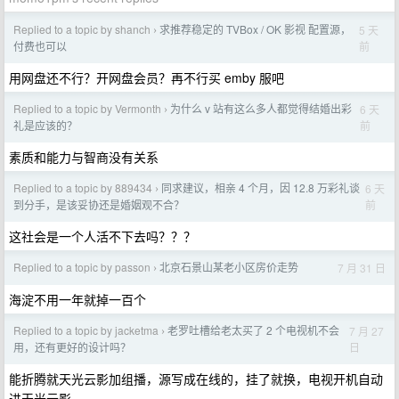
Replied to a topic by shanch
求推荐稳定的 TVBox / OK 影视 配置源，
5 天
›
前
付费也可以
用网盘还不行？开网盘会员？再不行买 emby 服吧
Replied to a topic by Vermonth
为什么 v 站有这么多人都觉得结婚出彩
6 天
›
前
礼是应该的？
素质和能力与智商没有关系
Replied to a topic by 889434
同求建议，相亲 4 个月，因 12.8 万彩礼谈
6 天
›
前
到分手，是该妥协还是婚姻观不合？
这社会是一个人活不下去吗？？？
Replied to a topic by passon
北京石景山某老小区房价走势
7 月 31 日
›
海淀不用一年就掉一百个
Replied to a topic by jacketma
老罗吐槽给老太买了 2 个电视机不会
7 月 27
›
日
用，还有更好的设计吗？
能折腾就天光云影加组播，源写成在线的，挂了就换，电视开机自动
进天光云影