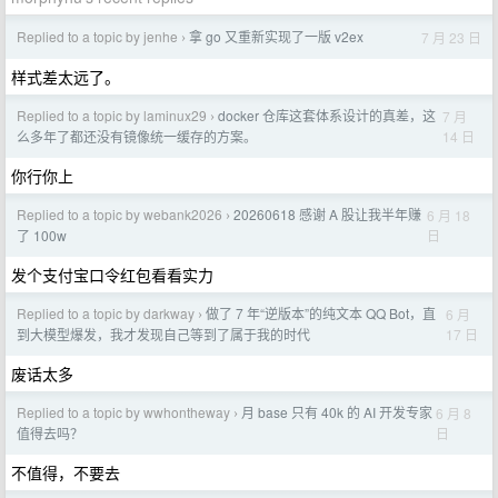
Replied to a topic by jenhe
拿 go 又重新实现了一版 v2ex
7 月 23 日
›
样式差太远了。
Replied to a topic by laminux29
docker 仓库这套体系设计的真差，这
7 月
›
14 日
么多年了都还没有镜像统一缓存的方案。
你行你上
Replied to a topic by webank2026
20260618 感谢 A 股让我半年赚
6 月 18
›
日
了 100w
发个支付宝口令红包看看实力
Replied to a topic by darkway
做了 7 年“逆版本”的纯文本 QQ Bot，直
6 月
›
17 日
到大模型爆发，我才发现自己等到了属于我的时代
废话太多
Replied to a topic by wwhontheway
月 base 只有 40k 的 AI 开发专家
6 月 8
›
日
值得去吗？
不值得，不要去