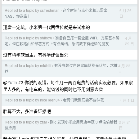
Replied to a topic by csfreshman
这个时间节点小米和迅雷出
6 月 26
›
日
NAS，你选谁？
迅雷一定坑，小米第一代两盘位就是来试水的
Replied to a topic by shibow
准备自己搭一套全屋 WiFi，方案基本确
4 月
›
29 日
定，但在软路由和部署方式上有点纠结，想请教下有经验的朋友
没有科学软当主，有科学建议当旁
Replied to a topic by mtdhllf
有没有装过自建家庭储能光伏的，求推
4 月 23
›
日
荐
@
Yutin
#2 你说的没错，每个月一两百电费的话确实没必要。如果家
里人多的，有电车的，能省钱的同时也不用刻意去省
Replied to a topic by niceTeen84
老哥们我到底要不要仲裁
4 月 1 日
›
胜算不大，多准备证据吧
Replied to a topic by ztjal
刚才发现小米应用商店半夜 3 点偷偷给我
3 月 31
›
日
装应用
我会通过 adb 卸载广告相关服务，快应用相关，这两个是大毒瘤。