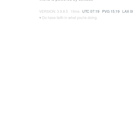
VERSION: 3.9.8.5 · 16ms ·
UTC 07:19
·
PVG 15:19
·
LAX 0
♥ Do have faith in what you're doing.