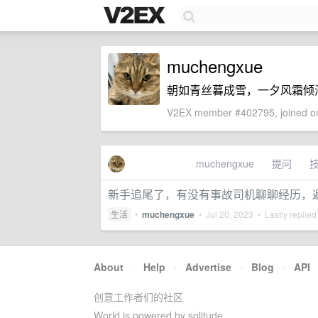
muchengxue
朝如青丝暮成雪，一夕风霜倾
V2EX member #402795, joined on
muchengxue
提问
新手追尾了，有没有事故司机聊聊经历，
生活
•
muchengxue
•
Jul 20, 2023
• Lastly replied
About
·
Help
·
Advertise
·
Blog
·
API
创意工作者们的社区
World is powered by solitude