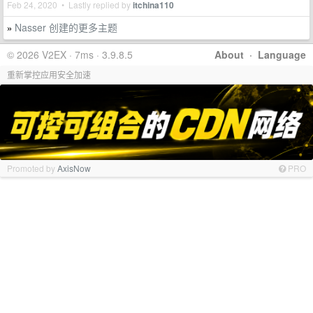
Feb 24, 2020 • Lastly replied by
itchina110
Nasser 创建的更多主题
»
© 2026 V2EX · 7ms · 3.9.8.5
About
·
Language
重新掌控应用安全加速
Promoted by
AxisNow
PRO