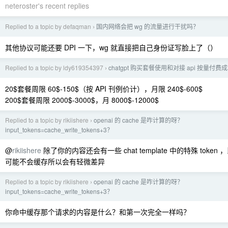
neteroster's recent replies
Replied to a topic by defaqman
国内网络会把 wg 的流量进行干扰吗？
›
其他协议可能还要 DPI 一下，wg 就直接把自己身份证写脸上了（）
Replied to a topic by ldy619354397
chatgpt 购买套餐使用和对接 api 按量付
›
20$套餐周限 60$-150$（按 API 刊例价计），月限 240$-600$
200$套餐周限 2000$-3000$，月 8000$-12000$
Replied to a topic by rikiishere
openai 的 cache 是咋计算的呀？
›
input_tokens=cache_write_tokens+3？
@
rikiishere
除了你的内容还会有一些 chat template 中的特殊 token ，
可能不会缓存所以会有轻微差异
Replied to a topic by rikiishere
openai 的 cache 是咋计算的呀？
›
input_tokens=cache_write_tokens+3？
你命中缓存那个请求的内容是什么？和第一次完全一样吗？