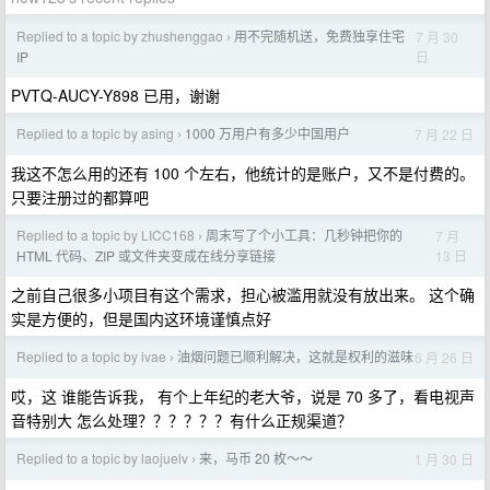
Replied to a topic by zhushenggao
用不完随机送，免费独享住宅
7 月 30
›
日
IP
PVTQ-AUCY-Y898 已用，谢谢
Replied to a topic by asing
1000 万用户有多少中国用户
7 月 22 日
›
我这不怎么用的还有 100 个左右，他统计的是账户，又不是付费的。
只要注册过的都算吧
Replied to a topic by LICC168
周末写了个小工具：几秒钟把你的
7 月
›
13 日
HTML 代码、ZIP 或文件夹变成在线分享链接
之前自己很多小项目有这个需求，担心被滥用就没有放出来。 这个确
实是方便的，但是国内这环境谨慎点好
Replied to a topic by ivae
油烟问题已顺利解决，这就是权利的滋味
6 月 26 日
›
哎，这 谁能告诉我， 有个上年纪的老大爷，说是 70 多了，看电视声
音特别大 怎么处理？？？？？？有什么正规渠道？
Replied to a topic by laojuelv
来，马币 20 枚～～
1 月 30 日
›